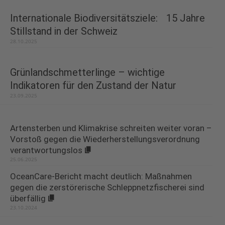
Internationale Biodiversitätsziele: 15 Jahre
Stillstand in der Schweiz
28.10.2025
Grünlandschmetterlinge – wichtige
Indikatoren für den Zustand der Natur
23.09.2025
Artensterben und Klimakrise schreiten weiter voran –
Vorstoß gegen die Wiederherstellungsverordnung
verantwortungslos
25.06.2025
OceanCare-Bericht macht deutlich: Maßnahmen
gegen die zerstörerische Schleppnetzfischerei sind
überfällig
23.10.2024