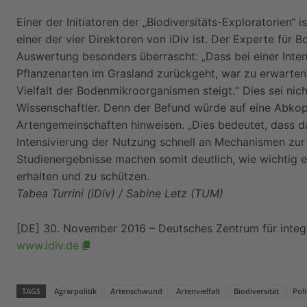
Einer der Initiatoren der „Biodiversitäts-Exploratorien“ 
einer der vier Direktoren von iDiv ist. Der Experte fü
Auswertung besonders überrascht: „Dass bei einer Intens
Pflanzenarten im Grasland zurückgeht, war zu erwarten. 
Vielfalt der Bodenmikroorganismen steigt.“ Dies sei nich
Wissenschaftler. Denn der Befund würde auf eine Abkop
Artengemeinschaften hinweisen. „Dies bedeutet, dass 
Intensivierung der Nutzung schnell an Mechanismen zur S
Studienergebnisse machen somit deutlich, wie wichtig e
erhalten und zu schützen.
Tabea Turrini (iDiv) / Sabine Letz (TUM)
[DE] 30. November 2016 – Deutsches Zentrum für integra
www.idiv.de
TAGS
Agrarpolitik
Artenschwund
Artenvielfalt
Biodiversität
Poli