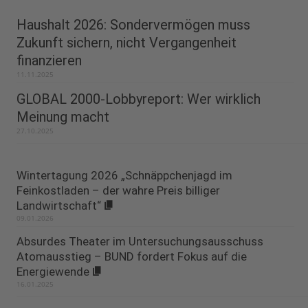
Haushalt 2026: Sondervermögen muss
Zukunft sichern, nicht Vergangenheit
finanzieren
11.11.2025
GLOBAL 2000-Lobbyreport: Wer wirklich
Meinung macht
27.10.2025
Wintertagung 2026 „Schnäppchenjagd im
Feinkostladen – der wahre Preis billiger
Landwirtschaft“
09.01.2026
Absurdes Theater im Untersuchungsausschuss
Atomausstieg – BUND fordert Fokus auf die
Energiewende
16.01.2025