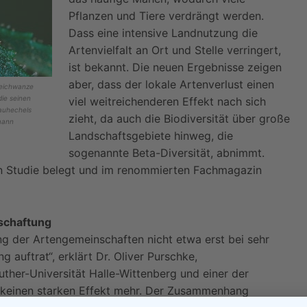
Pflanzen und Tiere verdrängt werden.
Dass eine intensive Landnutzung die
Artenvielfalt an Ort und Stelle verringert,
ist bekannt. Die neuen Ergebnisse zeigen
aber, dass der lokale Artenverlust einen
Weichwanze
die seinen
viel weitreichenderen Effekt nach sich
Hauhechels
zieht, da auch die Biodiversität über große
mann
Landschaftsgebiete hinweg, die
sogenannte Beta-Diversität, abnimmt.
en Studie belegt und im renommierten Fachmagazin
tschaftung
g der Artengemeinschaften nicht etwa erst bei sehr
 auftrat“, erklärt Dr. Oliver Purschke,
uther-Universität Halle-Wittenberg und einer der
nn keinen starken Effekt mehr. Der Zusammenhang