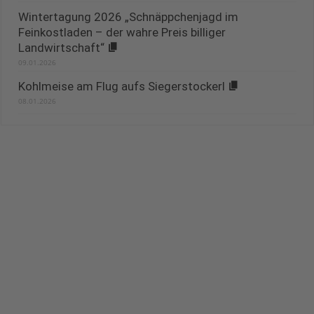
Wintertagung 2026 „Schnäppchenjagd im
Feinkostladen – der wahre Preis billiger
Landwirtschaft“
09.01.2026
Kohlmeise am Flug aufs Siegerstockerl
08.01.2026