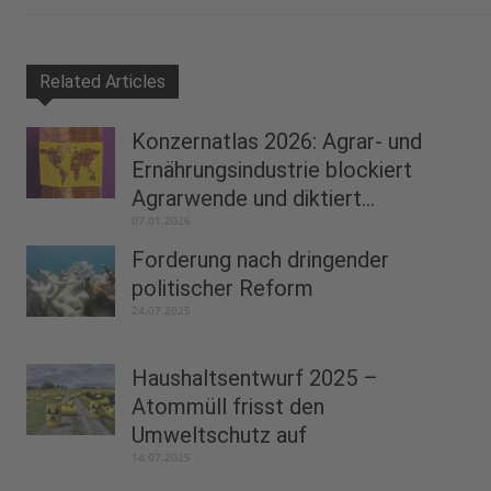
Related Articles
Konzernatlas 2026: Agrar- und
Ernährungsindustrie blockiert
Agrarwende und diktiert...
07.01.2026
Forderung nach dringender
politischer Reform
24.07.2025
Haushaltsentwurf 2025 –
Atommüll frisst den
Umweltschutz auf
14.07.2025