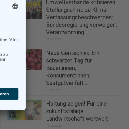
Umweltverbände kritisieren
Stellungnahme zu Klima-
Verfassungsbeschwerden:
Bundesregierung verweigert
Verantwortung
22.12.2025
Neue Gentechnik: Ein
schwarzer Tag für
Bäuer:innen,
Konsument:innen,
Saatgutvielfalt...
19.12.2025
Haltung zeigen! Für eine
zukunftsfähige
Landwirtschaft weltweit
18.12.2025