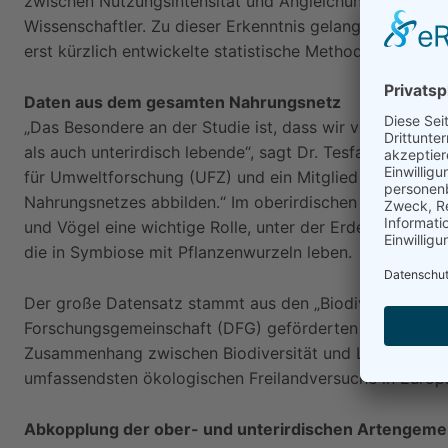
zwischen Nutzungsintensität und Angleichung der Artgeme
Wissenschaftler. Zu dieser Erkenntnis gelangten die For
erst kürzlich entwickelte statistische Methode anwandt
Daten aus dem gesamten Nahrungsnetz
„Das Besondere an der Studie ist, dass wir viele vers
als auch unterirdisch lebende“, sagt Dr. Tesfaye Wubet
für Umweltforschung (UFZ) und ein Mitglied von iDiv. „
Nahrungsnetzes abbilden.“ Im oberirdischen Teil des Ök
und Vögel eine wichtige Rolle, unter der Erde Bakterien
die in Symbiose mit Pflanzenwurzeln leben.
Der große Datensatz stammt aus den „Biodiversitäts-Ex
Forschungsgemeinschaft (DFG) geförderten Projekt wer
Zusammenhang zwischen Biodiversität und Landnutzung 
umfassendsten ökologischen Freilandversuche in Europ
Abkopplung der ober- und unterirdischen Artengeme