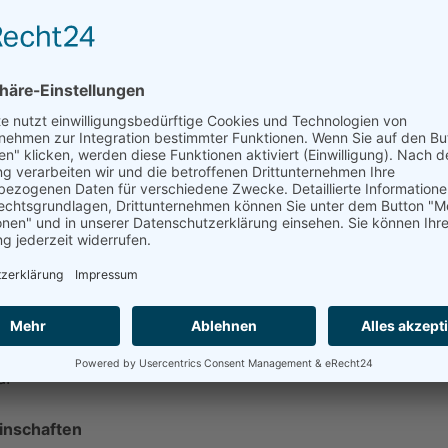
inschaften ist also nicht-linear“, so der
scher mittels einer komplexen Analyse, bei der sie eine
en.
chiedene Organismen mit einbezogen haben, sowohl ober-
, wissenschaftlicher Mitarbeiter am Helmholtz-Zentrum
Auf diese Weise konnten wir alle Ebenen des Wiesen-
osystems Wiese spielen zum Beispiel Pflanzen, Insekten
, Pilze, Tausendfüßler und so genannte Mykorrhiza-Pilze,
ploratorien“. In diesem von der Deutschen
den in drei Regionen in Deutschland Studien zum
durchgeführt. Es handelt sich um einen der
a.
inschaften