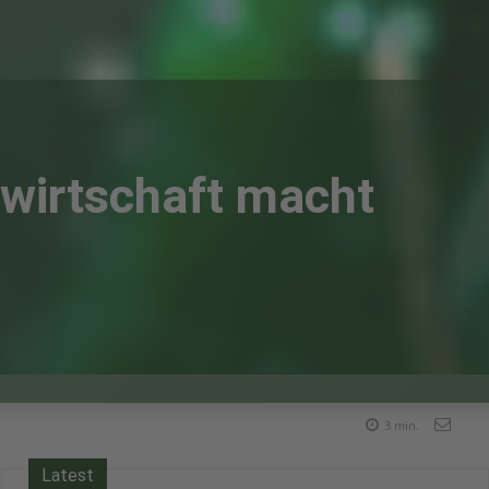
dwirtschaft macht
3
min.
Latest