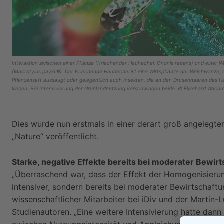
Interaktion zwischen einer Pflanze (Kriechender Hauhechel, Ononis repens) und einer 
(Macrotylus paykulli). Der Kriechende Hauhechel ist eine Wirtspflanze der Weichwanze, 
Pflanzensaft aussaugt oder gelegentlich auch Insekten, die an den Drüsenhaaren des 
kleben. Bei Intensivierung der Grünlandnutzung verschwinden beide. © Ekkehard Wach
Dies wurde nun erstmals in einer derart groß angelegt
„Nature“ veröffentlicht.
Starke, negative Effekte bereits bei moderater Bewir
„Überraschend war, dass der Effekt der Homogenisierun
intensiver, sondern bereits bei moderater Bewirtschaftung
wissenschaftlicher Mitarbeiter bei iDiv und der Martin-L
Studienautoren. „Eine weitere Intensivierung hatte da