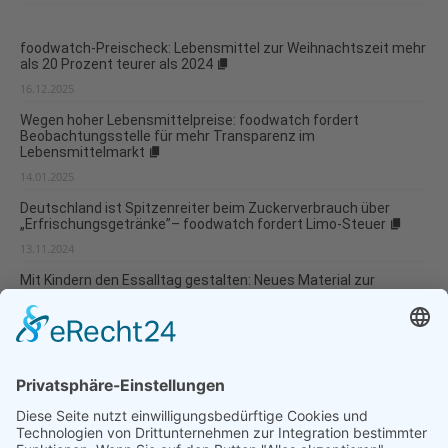
foodwatch-Preischeck: Lebensmittel zur Weihnachtszeit mehr
als 20 Prozent teurer als 2024
16.12.2025
Wegen hoher Lebensmittelpreise: foodwatch fordert
Beobachtungsstelle für mehr Transparenz im
Lebensmittelmarkt
14.01.2025
Deutschland ist Spitzenreiter beim Zuckerverbrauch über
„Erfrischungsgetränke”– foodwatch fordert Limo-Steuer
13.11.2024
Mit Kindern den Essalltag gestalten: Neues Material zur
Ernährungsbildung in der Kindertagespflege
23.10.2024