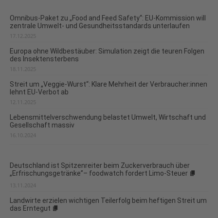
Omnibus-Paket zu „Food and Feed Safety“: EU-Kommission will
zentrale Umwelt- und Gesundheitsstandards unterlaufen
17.12.2025
Europa ohne Wildbestäuber: Simulation zeigt die teuren Folgen
des Insektensterbens
18.11.2025
Streit um „Veggie-Wurst“: Klare Mehrheit der Verbraucher:innen
lehnt EU-Verbot ab
12.11.2025
Lebensmittelverschwendung belastet Umwelt, Wirtschaft und
Gesellschaft massiv
16.10.2024
Deutschland ist Spitzenreiter beim Zuckerverbrauch über
„Erfrischungsgetränke”– foodwatch fordert Limo-Steuer
13.11.2024
Landwirte erzielen wichtigen Teilerfolg beim heftigen Streit um
das Erntegut