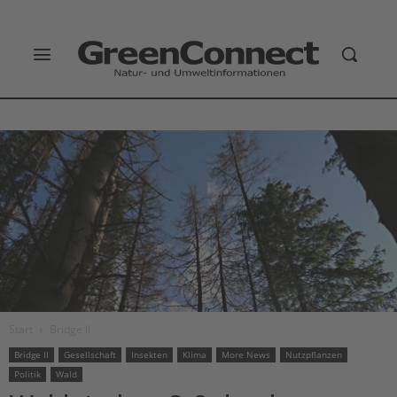
Start
Bridge II
Bridge II
Gesellschaft
Insekten
Klima
More News
Nutzpflanzen
Politik
Wald