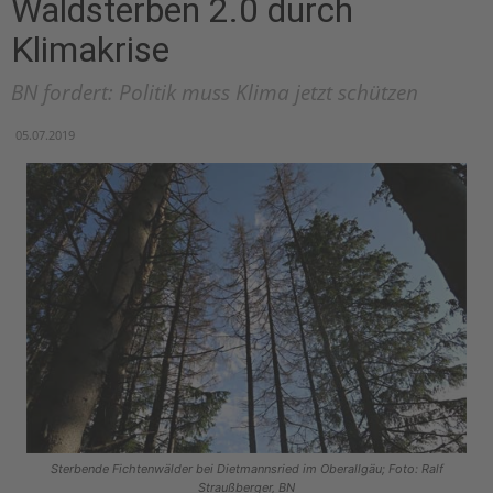
Waldsterben 2.0 durch
Klimakrise
BN fordert: Politik muss Klima jetzt schützen
05.07.2019
Sterbende Fichtenwälder bei Dietmannsried im Oberallgäu; Foto: Ralf
Straußberger, BN