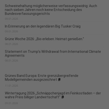
Schweinehaltung möglicherweise verfassungswidrig: Auch
nach sieben Jahren noch keine Entscheidung des
Bundesverfassungsgerichts
09.01.2026
In Erinnerung an den legendären Big Tusker Craig
09.01.2026
Grüne Woche 2026: „Bio erleben. Heimat genießen.“
08.01.2026
Statement on Trump’s Withdrawal from International Climate
Agreements
08.01.2026
Grünes Band Europa: Erste grenzübergreifende
Modellgemeinden ausgezeichnet
11.01.2026
Wintertagung 2026 „Schnäppchenjagd im Feinkostladen – der
wahre Preis billiger Landwirtschaft“
09.01.2026