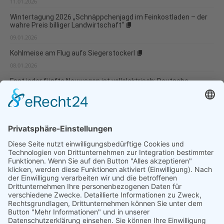
11.01.2026
Wintertagung 2026 „Schnäppchenjagd im Feinkostladen – der
wahre Preis billiger Landwirtschaft“
09.01.2026
Kohlmeise am Flug aufs Siegerstockerl
08.01.2026
Fast jeder fünfte Neuwagen ist vollelektrisch: Deutsche
Umwelthilfe veröffentlicht Verbraucherleitfaden für besonders
umweltverträgliche Modellwahl und...
07.01.2026