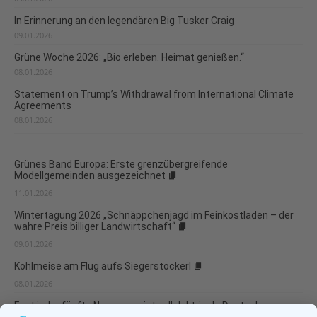
In Erinnerung an den legendären Big Tusker Craig
09.01.2026
Grüne Woche 2026: „Bio erleben. Heimat genießen.“
08.01.2026
Statement on Trump’s Withdrawal from International Climate
Agreements
08.01.2026
Grünes Band Europa: Erste grenzübergreifende
Modellgemeinden ausgezeichnet
11.01.2026
Wintertagung 2026 „Schnäppchenjagd im Feinkostladen – der
wahre Preis billiger Landwirtschaft“
09.01.2026
Kohlmeise am Flug aufs Siegerstockerl
08.01.2026
Fast jeder fünfte Neuwagen ist vollelektrisch: Deutsche
Umwelthilfe veröffentlicht Verbraucherleitfaden für besonders