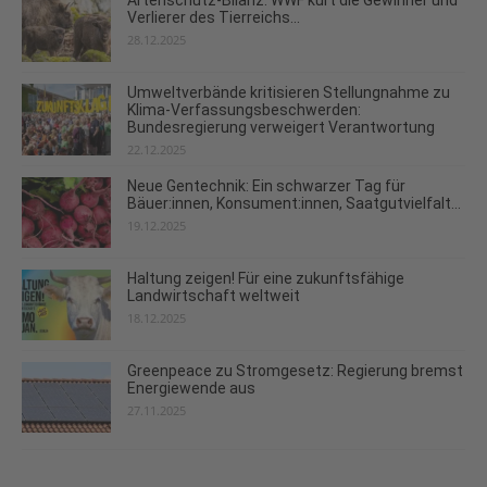
Artenschutz-Bilanz: WWF kürt die Gewinner und
Verlierer des Tierreichs...
28.12.2025
Umweltverbände kritisieren Stellungnahme zu
Klima-Verfassungsbeschwerden:
Bundesregierung verweigert Verantwortung
22.12.2025
Neue Gentechnik: Ein schwarzer Tag für
Bäuer:innen, Konsument:innen, Saatgutvielfalt...
19.12.2025
Haltung zeigen! Für eine zukunftsfähige
Landwirtschaft weltweit
18.12.2025
Greenpeace zu Stromgesetz: Regierung bremst
Energiewende aus
27.11.2025