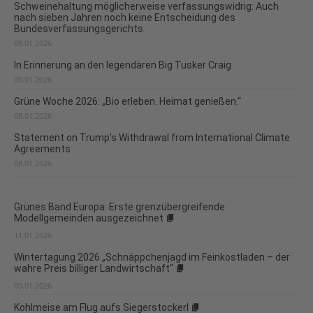
Schweinehaltung möglicherweise verfassungswidrig: Auch
nach sieben Jahren noch keine Entscheidung des
Bundesverfassungsgerichts
09.01.2026
In Erinnerung an den legendären Big Tusker Craig
09.01.2026
Grüne Woche 2026: „Bio erleben. Heimat genießen.“
08.01.2026
Statement on Trump’s Withdrawal from International Climate
Agreements
08.01.2026
Grünes Band Europa: Erste grenzübergreifende
Modellgemeinden ausgezeichnet
11.01.2026
Wintertagung 2026 „Schnäppchenjagd im Feinkostladen – der
wahre Preis billiger Landwirtschaft“
09.01.2026
Kohlmeise am Flug aufs Siegerstockerl