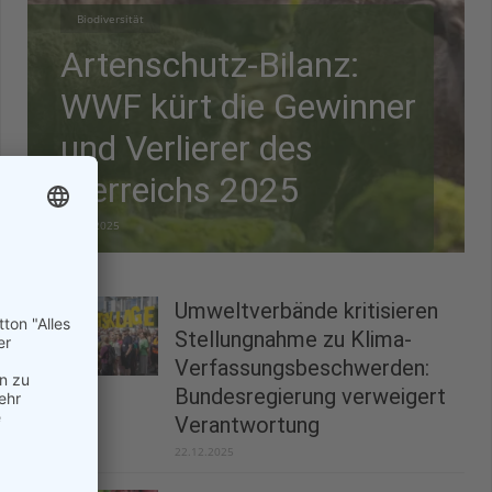
Biodiversität
Artenschutz-Bilanz:
WWF kürt die Gewinner
und Verlierer des
Tierreichs 2025
28.12.2025
Umweltverbände kritisieren
Stellungnahme zu Klima-
Verfassungsbeschwerden:
Bundesregierung verweigert
Verantwortung
22.12.2025