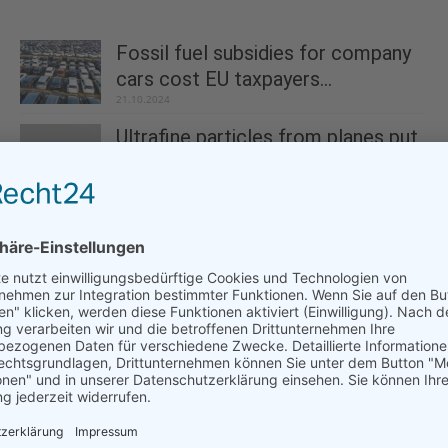
Fossil fuel subsidies for company
cars cost EU taxpayers...
21.10.2024
Ultrafine particles from planes put
52 million Europeans at...
25.06.2024
T&E calls on the European Council
to throw out...
22.09.2023
The corporate sector continues to lag behind
private households for EV uptake
03.09.2024
Clean Cars Scorecard Sees American
Automakers Overtake European