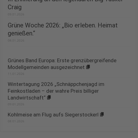
Craig
09.01.2026
Grüne Woche 2026: „Bio erleben. Heimat
genießen.“
08.01.2026
Grünes Band Europa: Erste grenzübergreifende
Modellgemeinden ausgezeichnet
11.01.2026
Wintertagung 2026 „Schnäppchenjagd im
Feinkostladen – der wahre Preis billiger
Landwirtschaft“
09.01.2026
Kohlmeise am Flug aufs Siegerstockerl
08.01.2026