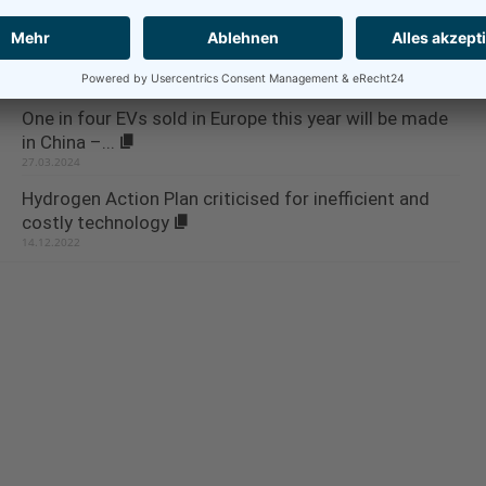
Counterparts, Led by Ford and...
27.02.2024
One in four EVs sold in Europe this year will be made
in China –...
27.03.2024
Hydrogen Action Plan criticised for inefficient and
costly technology
14.12.2022