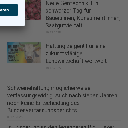
Neue Gentechnik: Ein
schwarzer Tag für
Bäuer:innen, Konsument:innen,
Saatgutvielfalt...
19.12.2025
Haltung zeigen! Für eine
zukunftsfähige
Landwirtschaft weltweit
18.12.2025
Schweinehaltung möglicherweise
verfassungswidrig: Auch nach sieben Jahren
noch keine Entscheidung des
Bundesverfassungsgerichts
09.01.2026
In Erinnerung an den legendären Big Tusker