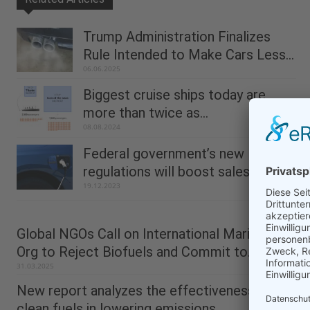
Trump Administration Finalizes
Rule Intended to Make Cars Less...
06.06.2025
Biggest cruise ships today are
more than twice as...
08.08.2024
Federal government’s new EV
regulations will boost sales and...
19.12.2023
Global NGOs Call on International Maritime
Org to Reject Biofuels and Commit to...
31.03.2025
New report analyzes the effectiveness of
clean fuels in lowering emissions