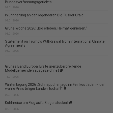
Bundesverfassungsgerichts
09.01.2026
In Erinnerung an den legendären Big Tusker Craig
09.01.2026
Grüne Woche 2026: „Bio erleben. Heimat genießen.“
08.01.2026
Statement on Trump’s Withdrawal from International Climate
Agreements
08.01.2026
Grünes Band Europa: Erste grenzübergreifende
Modellgemeinden ausgezeichnet
11.01.2026
Wintertagung 2026 „Schnäppchenjagd im Feinkostladen – der
wahre Preis billiger Landwirtschaft“
09.01.2026
Kohlmeise am Flug aufs Siegerstockerl
08.01.2026