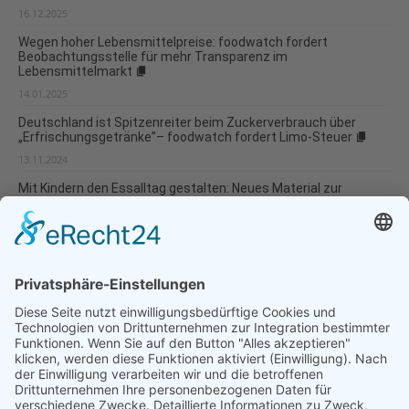
16.12.2025
Wegen hoher Lebensmittelpreise: foodwatch fordert
Beobachtungsstelle für mehr Transparenz im
Lebensmittelmarkt
14.01.2025
Deutschland ist Spitzenreiter beim Zuckerverbrauch über
„Erfrischungsgetränke”– foodwatch fordert Limo-Steuer
13.11.2024
Mit Kindern den Essalltag gestalten: Neues Material zur
Ernährungsbildung in der Kindertagespflege
23.10.2024