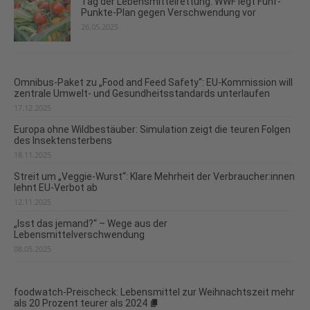
Tag der Lebensmittelrettung: WWF legt Fünf-
Punkte-Plan gegen Verschwendung vor
26.05.2025
Omnibus-Paket zu „Food and Feed Safety“: EU-Kommission will
zentrale Umwelt- und Gesundheitsstandards unterlaufen
17.12.2025
Europa ohne Wildbestäuber: Simulation zeigt die teuren Folgen
des Insektensterbens
18.11.2025
Streit um „Veggie-Wurst“: Klare Mehrheit der Verbraucher:innen
lehnt EU-Verbot ab
12.11.2025
„Isst das jemand?“ – Wege aus der
Lebensmittelverschwendung
08.05.2025
foodwatch-Preischeck: Lebensmittel zur Weihnachtszeit mehr
als 20 Prozent teurer als 2024