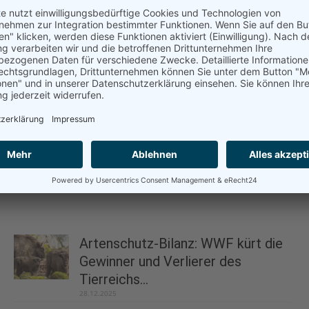
Artenschutz-Bilanz: WWF kürt die
Gewinner und Verlierer des
Tierreichs...
28.12.2025