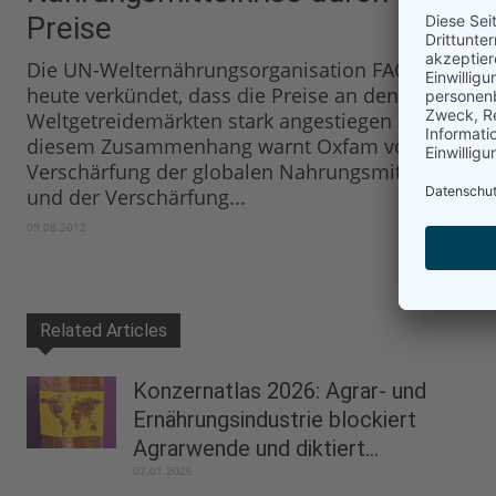
Preise
Die UN-Welternährungsorganisation FAO hat
heute verkündet, dass die Preise an den
Weltgetreidemärkten stark angestiegen sind. In
diesem Zusammenhang warnt Oxfam vor der
Verschärfung der globalen Nahrungsmittelkrise
und der Verschärfung...
09.08.2012
Related Articles
Konzernatlas 2026: Agrar- und
Ernährungsindustrie blockiert
Agrarwende und diktiert...
07.01.2026