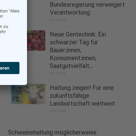
Bundesregierung verweigert
Verantwortung
22.12.2025
Neue Gentechnik: Ein
schwarzer Tag für
Bäuer:innen,
Konsument:innen,
Saatgutvielfalt...
19.12.2025
Haltung zeigen! Für eine
zukunftsfähige
Landwirtschaft weltweit
18.12.2025
Schweinehaltung möglicherweise