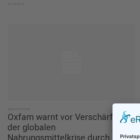
30.04.2019
Agrarwirtschaft
Oxfam warnt vor Verschärfung
der globalen
Nahrungsmittelkrise durch hohe