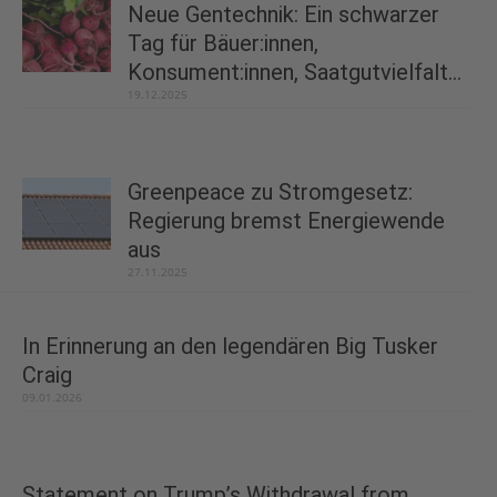
Neue Gentechnik: Ein schwarzer
Tag für Bäuer:innen,
Konsument:innen, Saatgutvielfalt...
19.12.2025
Greenpeace zu Stromgesetz:
Regierung bremst Energiewende
aus
27.11.2025
In Erinnerung an den legendären Big Tusker
Craig
09.01.2026
Statement on Trump’s Withdrawal from