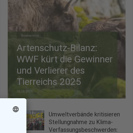
Biodiversität
Artenschutz-Bilanz:
WWF kürt die Gewinner
und Verlierer des
Tierreichs 2025
28.12.2025
Umweltverbände kritisieren
Stellungnahme zu Klima-
Verfassungsbeschwerden: