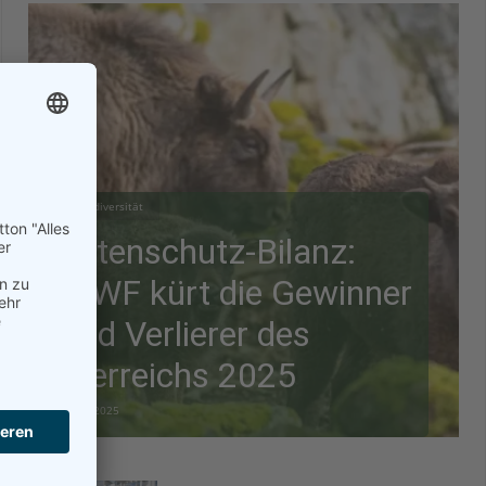
Biodiversität
Artenschutz-Bilanz:
WWF kürt die Gewinner
und Verlierer des
Tierreichs 2025
28.12.2025