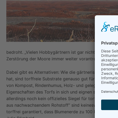
bedroht. „Vielen Hobbygärtnern ist gar nicht bewusst, d
Zerstörung der Moore immer weiter vorantreiben“, sagt
Dabei gibt es Alternativen: Wie die gärtnerische Lehr
hat, sind torffreie Substrate genauso gut für Pflanzen 
von Kompost, Rindenhumus, Holz- und gelegentlich auch 
Eigenschaften des Torfs in sich und eignen sich teils so
allerdings noch kein offizielles Siegel für torffreie Erde
aus nachwachsendem Rohstoff“ sind keineswegs gleichzu
torffrei garantiert, dass Blumenerde zu 100 Prozent au