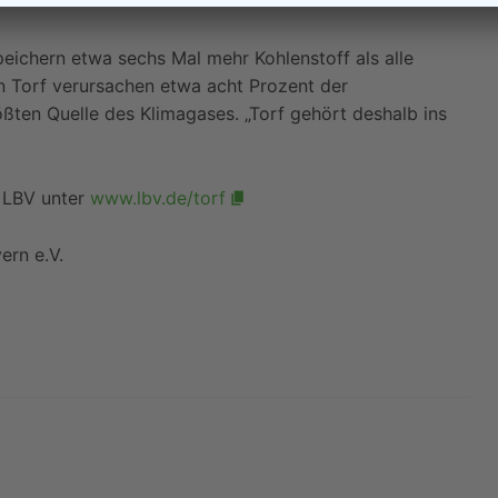
peichern etwa sechs Mal mehr Kohlenstoff als alle
 Torf verursachen etwa acht Prozent der
ßten Quelle des Klimagases. „Torf gehört deshalb ins
m LBV unter
www.lbv.de/torf
ern e.V.