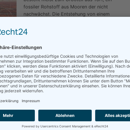
fossiler Rohstoff aus Mooren der nicht
nachwächst. Die Entstehung von einem
Meter Torfablagerung dauert ganze 1000
Jahre. Moore wiederum gehören heute zu
den am stärksten gefährdetsten
Ökosystemen und viele der dort heimischen
Tier- und Pflanzenarten sind vom Aussterben
ass sie mit dem Kauf von torfhaltiger Erde die
 Julia Römheld, Schutzgebiets-Managerin beim LBV.
- und Forschungsanstalt FH Weihenstephan nachgewiesen
wie der Torf. Dieser Ersatz besteht aus einer Mischung
Kokosfasern. „Solche Substrate vereinen alle positiven
gar besser für Balkon und Garten“, so Römheld. Es gibt
 und Labels wie „torfreduziert“, „Bio“ oder „hergestellt
setzen mit torffreien Produkten. „Nur die Aufschrift
s schnell nachwachsenden Rohstof-fen besteht“, erklärt