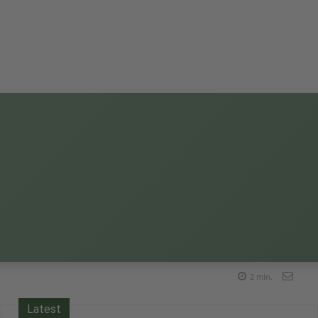
2
min.
Latest