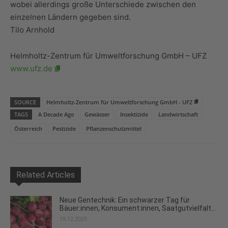
wobei allerdings große Unterschiede zwischen den
einzelnen Ländern gegeben sind.
Tilo Arnhold
Helmholtz-Zentrum für Umweltforschung GmbH – UFZ
www.ufz.de
SOURCE
Helmholtz-Zentrum für Umweltforschung GmbH - UFZ
TAGS
A Decade Ago
Gewässer
Insektizide
Landwirtschaft
Österreich
Pestizide
Pflanzenschutzmittel
Related Articles
Neue Gentechnik: Ein schwarzer Tag für
Bäuer:innen, Konsument:innen, Saatgutvielfalt...
19.12.2025