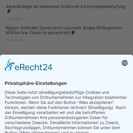
Agrarökologie als wirksamer Schlüssel zur Hungerbekämpfung
14.10.2024
Kippen, Schnuller, Deodorants und mehr: Knapp 30 Kilogramm
Müll bei Isar-Clean-Up gesammelt
03.09.2024