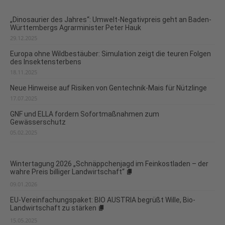
„Dinosaurier des Jahres“: Umwelt-Negativpreis geht an Baden-
Württembergs Agrarminister Peter Hauk
29.12.2025
Europa ohne Wildbestäuber: Simulation zeigt die teuren Folgen
des Insektensterbens
18.11.2025
Neue Hinweise auf Risiken von Gentechnik-Mais für Nützlinge
17.07.2025
GNF und ELLA fordern Sofortmaßnahmen zum
Gewässerschutz
05.02.2025
Wintertagung 2026 „Schnäppchenjagd im Feinkostladen – der
wahre Preis billiger Landwirtschaft“
09.01.2026
EU-Vereinfachungspaket: BIO AUSTRIA begrüßt Wille, Bio-
Landwirtschaft zu stärken
15.05.2025