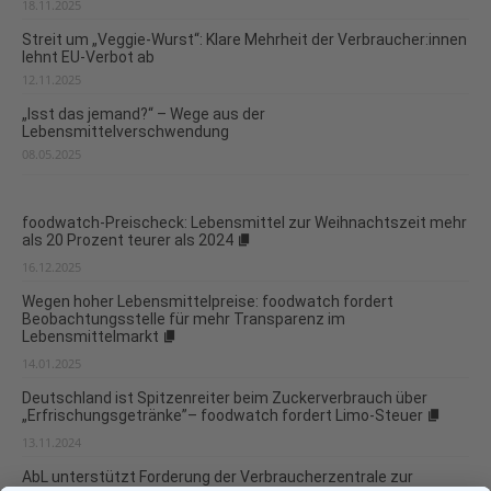
18.11.2025
Streit um „Veggie-Wurst“: Klare Mehrheit der Verbraucher:innen
lehnt EU-Verbot ab
12.11.2025
„Isst das jemand?“ – Wege aus der
Lebensmittelverschwendung
08.05.2025
foodwatch-Preischeck: Lebensmittel zur Weihnachtszeit mehr
als 20 Prozent teurer als 2024
16.12.2025
Wegen hoher Lebensmittelpreise: foodwatch fordert
Beobachtungsstelle für mehr Transparenz im
Lebensmittelmarkt
14.01.2025
Deutschland ist Spitzenreiter beim Zuckerverbrauch über
„Erfrischungsgetränke”– foodwatch fordert Limo-Steuer
13.11.2024
AbL unterstützt Forderung der Verbraucherzentrale zur