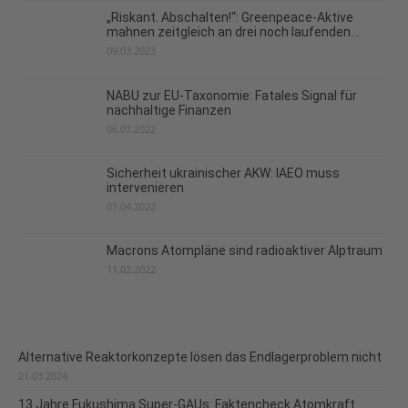
„Riskant. Abschalten!“: Greenpeace-Aktive
mahnen zeitgleich an drei noch laufenden...
09.03.2023
NABU zur EU-Taxonomie: Fatales Signal für
nachhaltige Finanzen
06.07.2022
Sicherheit ukrainischer AKW: IAEO muss
intervenieren
01.04.2022
Macrons Atompläne sind radioaktiver Alptraum
11.02.2022
Alternative Reaktorkonzepte lösen das Endlagerproblem nicht
21.03.2024
13 Jahre Fukushima Super-GAUs: Faktencheck Atomkraft