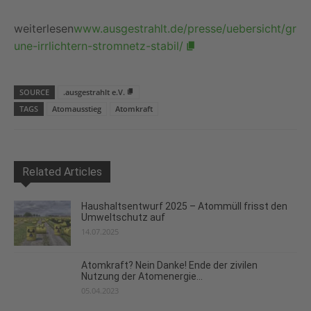
weiterlesen
www.ausgestrahlt.de/presse/uebersicht/gr
une-irrlichtern-stromnetz-stabil/
SOURCE
.ausgestrahlt e.V.
TAGS
Atomausstieg
Atomkraft
Related Articles
Haushaltsentwurf 2025 – Atommüll frisst den
Umweltschutz auf
14.07.2025
Atomkraft? Nein Danke! Ende der zivilen
Nutzung der Atomenergie...
05.04.2023