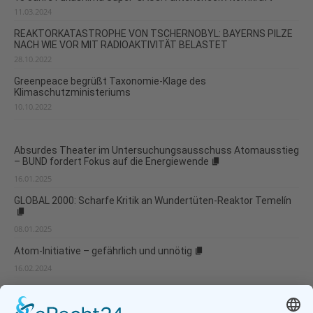
11.03.2024
REAKTORKATASTROPHE VON TSCHERNOBYL: BAYERNS PILZE
NACH WIE VOR MIT RADIOAKTIVITÄT BELASTET
28.10.2022
Greenpeace begrüßt Taxonomie-Klage des
Klimaschutzministeriums
10.10.2022
Absurdes Theater im Untersuchungsausschuss Atomausstieg
– BUND fordert Fokus auf die Energiewende
16.01.2025
GLOBAL 2000: Scharfe Kritik an Wundertüten-Reaktor Temelín
08.01.2025
Atom-Initiative – gefährlich und unnötig
16.02.2024
Deutschland beendet das Zeitalter der Atomkraft
13.04.2023