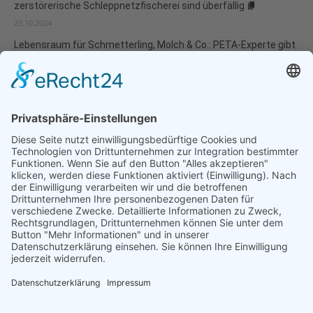
zerstörerische Schleppnetzfischerei sind überfällig
23.10.2024
Lebensraum für Schmetterling, Molch & Co.: PETA-Experte gibt
Tipps zur tierfreundlichen Gartengestaltung
30.04.2024
Natur- und Umweltinformationen