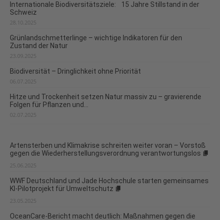
Internationale Biodiversitätsziele: 15 Jahre Stillstand in der
Schweiz
28.10.2025
Grünlandschmetterlinge – wichtige Indikatoren für den
Zustand der Natur
23.09.2025
Biodiversität – Dringlichkeit ohne Priorität
06.07.2025
Hitze und Trockenheit setzen Natur massiv zu – gravierende
Folgen für Pflanzen und...
02.07.2025
Artensterben und Klimakrise schreiten weiter voran – Vorstoß
gegen die Wiederherstellungsverordnung verantwortungslos
25.06.2025
WWF Deutschland und Jade Hochschule starten gemeinsames
KI-Pilotprojekt für Umweltschutz
23.05.2025
OceanCare-Bericht macht deutlich: Maßnahmen gegen die