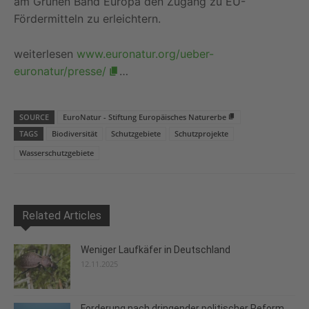
am Grünen Band Europa den Zugang zu EU-
Fördermitteln zu erleichtern.
weiterlesen
www.euronatur.org/ueber-
euronatur/presse/
…
SOURCE
EuroNatur - Stiftung Europäisches Naturerbe
TAGS
Biodiversität
Schutzgebiete
Schutzprojekte
Wasserschutzgebiete
Related Articles
Weniger Laufkäfer in Deutschland
12.11.2025
Forderung nach dringender politischer Reform