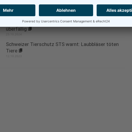
OceanCare-Bericht macht deutlich: Maßnahmen
gegen die zerstörerische Schleppnetzfischerei sind
überfällig
23.10.2024
Schweizer Tierschutz STS warnt: Laubbläser töten
Tiere
12.10.2023