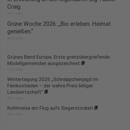
Craig
09.01.2026
Grüne Woche 2026: „Bio erleben. Heimat
genießen.“
08.01.2026
Grünes Band Europa: Erste grenzübergreifende
Modellgemeinden ausgezeichnet
11.01.2026
Wintertagung 2026 „Schnäppchenjagd im
Feinkostladen – der wahre Preis billiger
Landwirtschaft“
09.01.2026
Kohlmeise am Flug aufs Siegerstockerl
08.01.2026