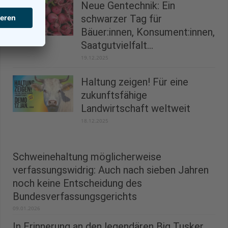
Neue Gentechnik: Ein
schwarzer Tag für
Bäuer:innen, Konsument:innen,
Saatgutvielfalt...
19.12.2025
Haltung zeigen! Für eine
zukunftsfähige
Landwirtschaft weltweit
18.12.2025
Schweinehaltung möglicherweise
verfassungswidrig: Auch nach sieben Jahren
noch keine Entscheidung des
Bundesverfassungsgerichts
09.01.2026
In Erinnerung an den legendären Big Tusker