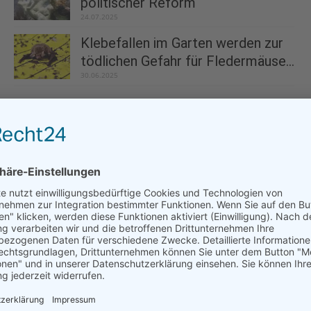
politischer Reform
24.07.2025
Klebefallen im Garten werden zur
tödlichen Gefahr für Fledermäuse...
30.06.2025
Hunde an die Leine
29.04.2025
Biodiversität – Dringlichkeit ohne Priorität
06.07.2025
WWF: Erster “Statusbericht Biodiversität”
zeigt negative Trends
07.05.2025