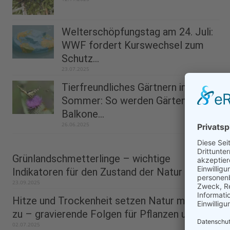
Welterschöpfungstag am 24. Juli:
WWF fordert Kurswechsel zum
Schutz...
23.07.2025
Tierfreundliches Gärtnern im
Sommer: So werden Gärten und
Balkone...
26.06.2025
Grünlandschmetterlinge – wichtige
Indikatoren für den Zustand der Natur
23.09.2025
Hitze und Trockenheit setzen Natur massiv
zu – gravierende Folgen für Pflanzen und...
02.07.2025