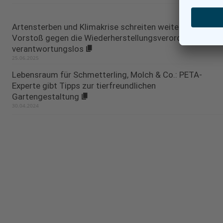
Artensterben und Klimakrise schreiten weiter voran –
Vorstoß gegen die Wiederherstellungsverordnung
verantwortungslos
25.06.2025
Lebensraum für Schmetterling, Molch & Co.: PETA-
Experte gibt Tipps zur tierfreundlichen
Gartengestaltung
30.04.2024