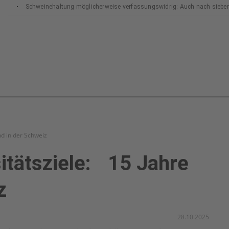
Schweinehaltung möglicherweise verfassungswidrig: Auch nach siebe
Bundesverfassungsgerichts
nd in der Schweiz
sitätsziele: 15 Jahre
z
28.10.2025