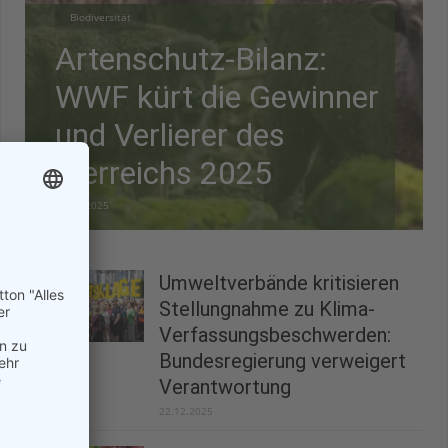
Biodiversität
Artenschutz-Bilanz:
WWF kürt die Gewinner
und Verlierer des
Tierreichs 2025
28.12.2025
Umweltverbände kritisieren
Stellungnahme zu Klima-
Verfassungsbeschwerden:
Bundesregierung verweigert
Verantwortung
22.12.2025