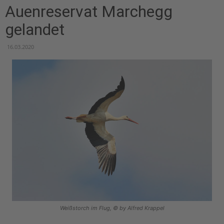
Auenreservat Marchegg
gelandet
16.03.2020
Weißstorch im Flug, © by Alfred Krappel