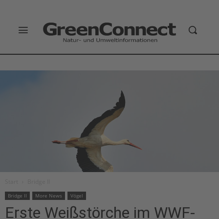
Start
Bridge II
Bridge II
More News
Vögel
Erste Weißstörche im WWF-