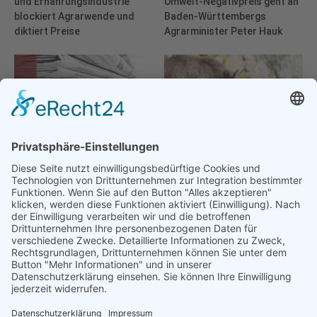
und Ernährungsindustrie
Umwelt-Negativpreis geht an
blockiert Agrarwende und
Baden-Württembergs
diktiert Preise
Agrarminister Peter Hauk
Greenpeace: Böllerverbot im
Artenschutz-Bilanz: WWF
alpinen Raum dringend
kürt die Gewinner und
notwendig
Verlierer des Tierreichs 2025