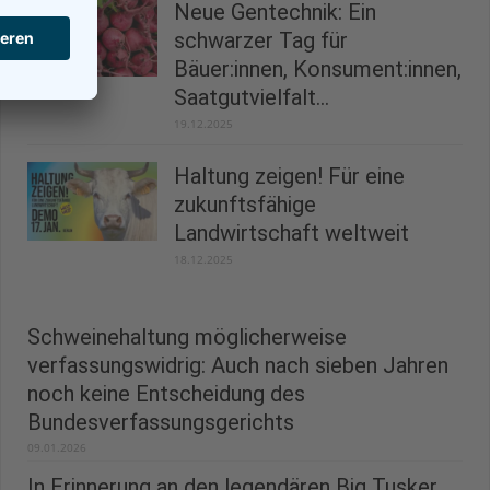
Neue Gentechnik: Ein
schwarzer Tag für
Bäuer:innen, Konsument:innen,
Saatgutvielfalt...
19.12.2025
Haltung zeigen! Für eine
zukunftsfähige
Landwirtschaft weltweit
18.12.2025
Schweinehaltung möglicherweise
verfassungswidrig: Auch nach sieben Jahren
noch keine Entscheidung des
Bundesverfassungsgerichts
09.01.2026
In Erinnerung an den legendären Big Tusker