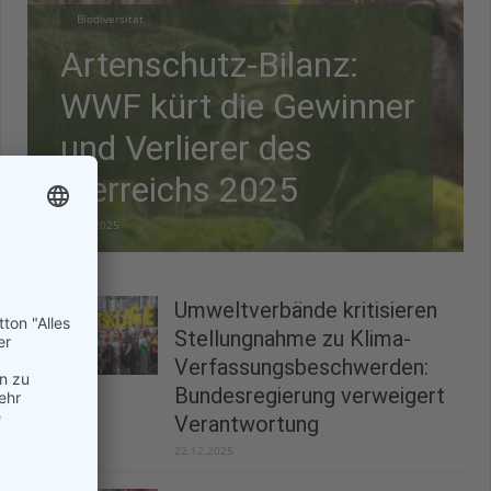
Biodiversität
Artenschutz-Bilanz:
WWF kürt die Gewinner
und Verlierer des
Tierreichs 2025
28.12.2025
Umweltverbände kritisieren
Stellungnahme zu Klima-
Verfassungsbeschwerden:
Bundesregierung verweigert
Verantwortung
22.12.2025