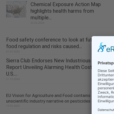
Chemical Exposure Action Map
highlights health harms from
multiple...
22.02.2024
Food safety conference to look at future of
food regulation and risks caused...
07.07.2025
Sierra Club Endorses New Industrious Labs
Report Unveiling Alarming Health Costs of
U.S....
21.10.2024
EU Vision for Agriculture and Food contains
unscientific industry narrative on pesticides
19.02.2025