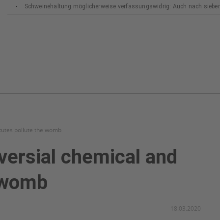
Schweinehaltung möglicherweise verfassungswidrig: Auch nach siebe
Bundesverfassungsgerichts
tutes pollute the womb
versial chemical and
e womb
18.03.2020