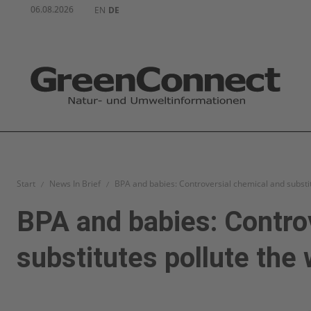
06.08.2026
EN
DE
Start
News In Brief
BPA and babies: Controversial chemical and substi
BPA and babies: Contro
substitutes pollute th