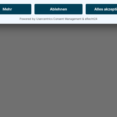
‘Healthy’ meaty ads trashed by vegan diet expert in
new campaign
24.04.2023