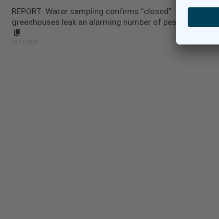
REPORT: Water sampling confirms “closed”
greenhouses leak an alarming number of pesticides
12.12.2023