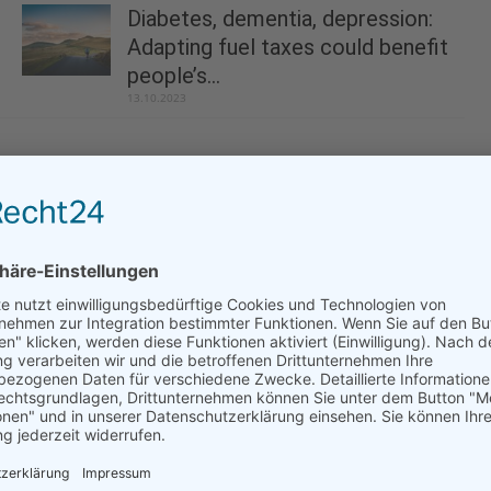
Diabetes, dementia, depression:
Adapting fuel taxes could benefit
people’s...
13.10.2023
Bees facing new threats, putting our survival
and theirs at risk
20.05.2025
EU-Wide Drinking Water Testing Finds
Forever Chemical TFA in 94 % of Samples:...
10.07.2024
SOS Bedroom: dozens of endocrine disrupting,
neurotoxic and carcinogenic pesticides found in
Flemish bedrooms
23.10.2024