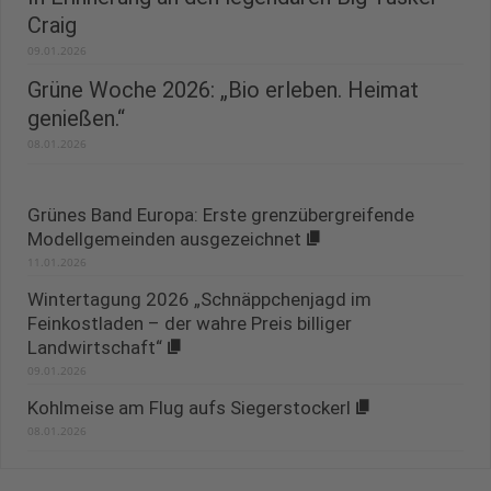
Craig
09.01.2026
Grüne Woche 2026: „Bio erleben. Heimat
genießen.“
08.01.2026
Grünes Band Europa: Erste grenzübergreifende
Modellgemeinden ausgezeichnet
11.01.2026
Wintertagung 2026 „Schnäppchenjagd im
Feinkostladen – der wahre Preis billiger
Landwirtschaft“
09.01.2026
Kohlmeise am Flug aufs Siegerstockerl
08.01.2026