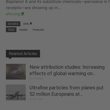
Bisphenol A and its substitute chemicals—pervasive in
receipts—are showing up in…
ehn.org
SOURCE
EHN
TAGS
Health
Pesticide
Related Articles
New attribution studies: Increasing
effects of global warming on...
21.10.2024
Ultrafine particles from planes put
52 million Europeans at...
25.06.2024