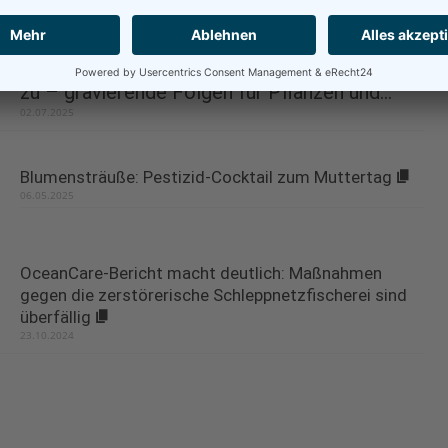
Indikatoren für den Zustand der Natur
23.09.2025
Hitze und Trockenheit setzen Natur massiv
zu – gravierende Folgen für Pflanzen und...
02.07.2025
Blumensträuße: Pestizid-Cocktail zum Muttertag
06.05.2025
OceanCare-Bericht macht deutlich: Maßnahmen
gegen die zerstörerische Schleppnetzfischerei sind
überfällig
23.10.2024