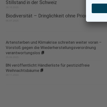
Stillstand in der Schweiz
28.10.2025
Biodiversität – Dringlichkeit ohne Priorität
06.07.2025
Artensterben und Klimakrise schreiten weiter voran –
Vorstoß gegen die Wiederherstellungsverordnung
verantwortungslos
25.06.2025
BN veröffentlicht Händlerliste für pestizidfreie
Weihnachtsbäume
28.11.2024