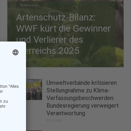
Biodiversität
Artenschutz-Bilanz:
WWF kürt die Gewinner
und Verlierer des
Tierreichs 2025
28.12.2025
Umweltverbände kritisieren
Stellungnahme zu Klima-
Verfassungsbeschwerden:
Bundesregierung verweigert
Verantwortung
22.12.2025