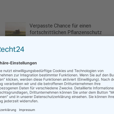
Verpasste Chance für einen
fortschrittlichen Pflanzenschutz
21.08.2025
Welterschöpfungstag am 24. Juli:
WWF fordert Kurswechsel zum
Schutz...
23.07.2025
Tierfreundliches Gärtnern im
Sommer: So werden Gärten und
Balkone...
26.06.2025
Grünlandschmetterlinge – wichtige