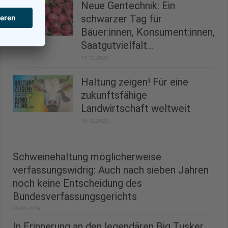
Neue Gentechnik: Ein
schwarzer Tag für
Bäuer:innen, Konsument:innen,
Saatgutvielfalt...
19.12.2025
Haltung zeigen! Für eine
zukunftsfähige
Landwirtschaft weltweit
18.12.2025
Schweinehaltung möglicherweise
verfassungswidrig: Auch nach sieben Jahren
noch keine Entscheidung des
Bundesverfassungsgerichts
09.01.2026
In Erinnerung an den legendären Big Tusker