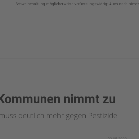
Schweinehaltung möglicherweise verfassungswidrig: Auch nach siebe
Bundesverfassungsgerichts
en Kommunen nimmt zu
 muss deutlich mehr gegen Pestizide
22.05.2023