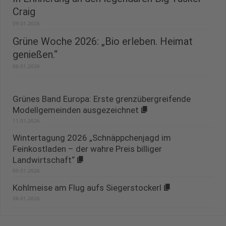
Craig
09.01.2026
Grüne Woche 2026: „Bio erleben. Heimat
genießen.“
08.01.2026
Grünes Band Europa: Erste grenzübergreifende
Modellgemeinden ausgezeichnet
11.01.2026
Wintertagung 2026 „Schnäppchenjagd im
Feinkostladen – der wahre Preis billiger
Landwirtschaft“
09.01.2026
Kohlmeise am Flug aufs Siegerstockerl
08.01.2026