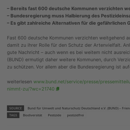
– Bereits fast 600 deutsche Kommunen verzichten we
– Bundesregierung muss Halbierung des Pestizideins
– Es gibt zahlreiche Alternativen für die gefährlichen G
Fast 600 deutsche Kommunen verzichten weitgehend au
damit zu ihrer Rolle für den Schutz der Artenvielfalt. Anl
gute Nachricht ­– auch wenn es bei weitem nicht ausre
(BUND) ermutigt daher weitere Kommunen, durch Verzicht
zu schützen. Vor allem aber die Bundesregierung ist auf
weiterlesen
www.bund.net/service/presse/pressemitteil
nimmt-zu/?wc=21740
SOURCE
Bund für Umwelt und Naturschutz Deutschland e.V. (BUND) – Frie
TAGS
Biodiversität
Pestizide
pestizidfrei