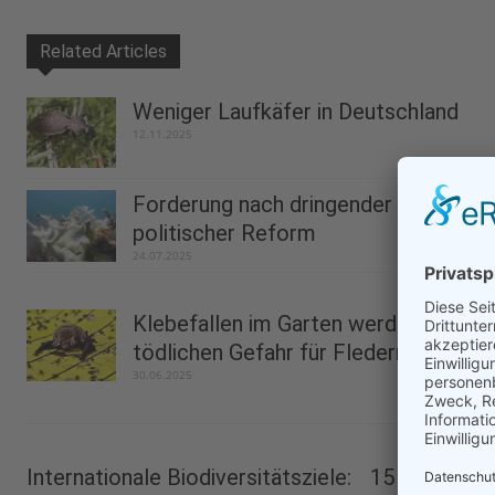
Related Articles
Weniger Laufkäfer in Deutschland
12.11.2025
Forderung nach dringender
politischer Reform
24.07.2025
Klebefallen im Garten werden zur
tödlichen Gefahr für Fledermäuse...
30.06.2025
Internationale Biodiversitätsziele: 15 Jahre