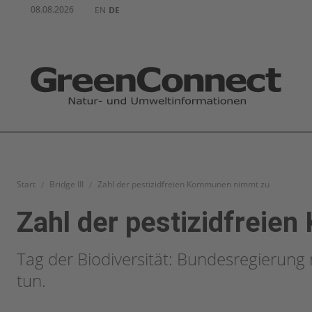
08.08.2026
EN
DE
Start
Bridge III
Zahl der pestizidfreien Kommunen nimmt zu
Zahl der pestizidfrei
Tag der Biodiversität: Bundesregierung
tun.