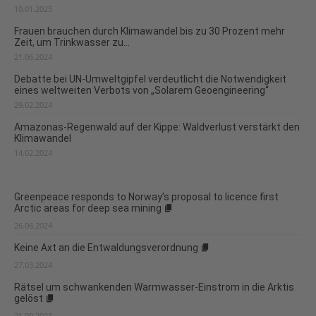
10.01.2025
Frauen brauchen durch Klimawandel bis zu 30 Prozent mehr
Zeit, um Trinkwasser zu...
21.06.2024
Debatte bei UN-Umweltgipfel verdeutlicht die Notwendigkeit
eines weltweiten Verbots von „Solarem Geoengineering“
29.02.2024
Amazonas-Regenwald auf der Kippe: Waldverlust verstärkt den
Klimawandel
14.02.2024
Greenpeace responds to Norway’s proposal to licence first
Arctic areas for deep sea mining
26.06.2024
Keine Axt an die Entwaldungsverordnung
27.03.2024
Rätsel um schwankenden Warmwasser-Einstrom in die Arktis
gelöst
21.09.2023