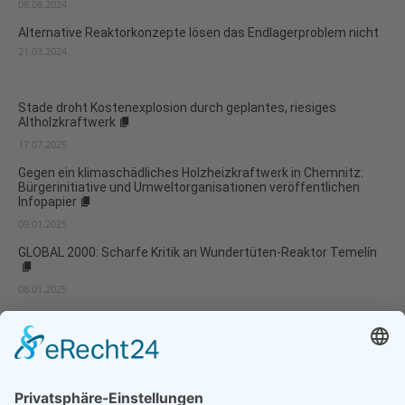
08.08.2024
Alternative Reaktorkonzepte lösen das Endlagerproblem nicht
21.03.2024
Stade droht Kostenexplosion durch geplantes, riesiges
Altholzkraftwerk
17.07.2025
Gegen ein klimaschädliches Holzheizkraftwerk in Chemnitz:
Bürgerinitiative und Umweltorganisationen veröffentlichen
Infopapier
09.01.2025
GLOBAL 2000: Scharfe Kritik an Wundertüten-Reaktor Temelín
08.01.2025
17.600 Unterschriften gegen Gasbohrungen am Ammersee
30.09.2024