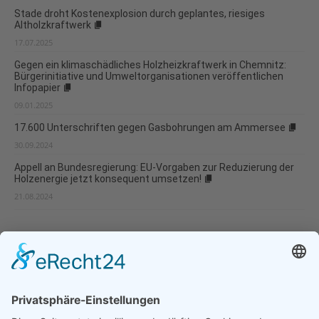
Stade droht Kostenexplosion durch geplantes, riesiges
Altholzkraftwerk
17.07.2025
Gegen ein klimaschädliches Holzheizkraftwerk in Chemnitz:
Bürgerinitiative und Umweltorganisationen veröffentlichen
Infopapier
09.01.2025
17.600 Unterschriften gegen Gasbohrungen am Ammersee
30.09.2024
Appell an Bundesregierung: EU-Vorgaben zur Reduzierung der
Holzenergie jetzt konsequent umsetzen!
21.08.2024