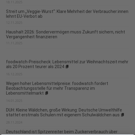
18.11.2025
Streit um „Veggie-Wurst“: Klare Mehrheit der Verbraucher:innen
lehnt EU-Verbot ab
12.11.2025
Haushalt 2026: Sondervermögen muss Zukunft sichern, nicht
Vergangenheit finanzieren
11.11.2025
foodwatch-Preischeck: Lebensmittel zur Weihnachtszeit mehr
als 20 Prozent teurer als 2024
16.12.2025
Wegen hoher Lebensmittelpreise: foodwatch fordert
Beobachtungsstelle für mehr Transparenz im
Lebensmittelmarkt
14.01.2025
DUH: Kleine Wäldchen, große Wirkung: Deutsche Umwelthilfe
stattet erstmals Schulen mit eigenem Schulwäldchen aus
28.11.2024
Deutschland ist Spitzenreiter beim Zuckerverbrauch über