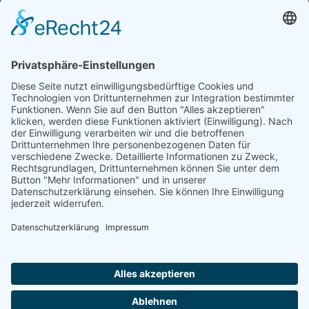
„Erfrischungsgetränke”– foodwatch fordert Limo-Steuer
13.11.2024
Natur- und Umweltinformationen
Datenschutzerklärung
Impressum
®
© GreenConnect
2000 - 2026