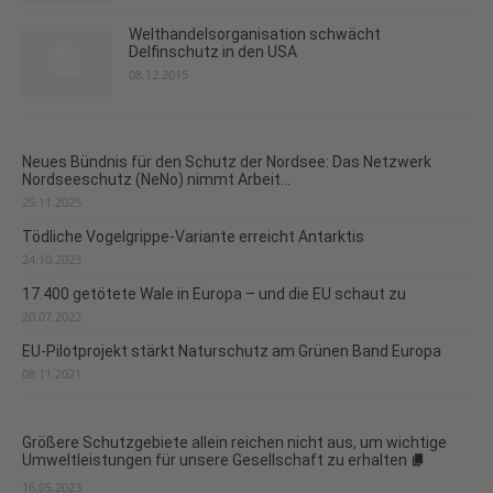
Welthandelsorganisation schwächt
Delfinschutz in den USA
08.12.2015
Neues Bündnis für den Schutz der Nordsee: Das Netzwerk
Nordseeschutz (NeNo) nimmt Arbeit...
25.11.2025
Tödliche Vogelgrippe-Variante erreicht Antarktis
24.10.2023
17.400 getötete Wale in Europa – und die EU schaut zu
20.07.2022
EU-Pilotprojekt stärkt Naturschutz am Grünen Band Europa
08.11.2021
Größere Schutzgebiete allein reichen nicht aus, um wichtige
Umweltleistungen für unsere Gesellschaft zu erhalten
16.05.2023