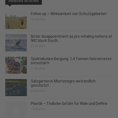
Related Articles
Follow up – Wirksamkeit von Schutzgebieten
26.10.2024
Bitter disappointment as pro-whaling nations at
IWC block South...
01.10.2024
Spektakuläre Bergung: 1,4 Tonnen Geisternetze
entschärft
11.06.2024
Salzgarten in Montenegro wird endlich
geschützt
25.06.2019
Plastik – Tödliche Gefahr für Wale und Delfine
17.05.2016