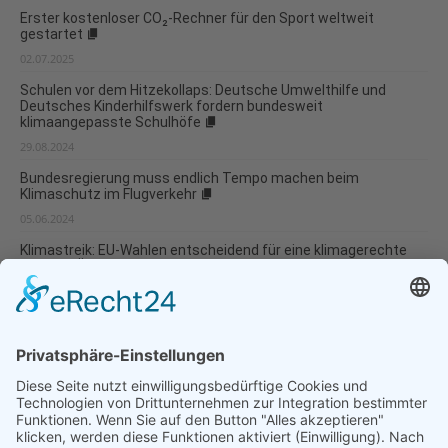
Erster kostenloser CO₂-Rechner für den Sport weltweit
gestartet
02.07.2025
Schulen vor dem Hitzekollaps: Deutsche Umwelthilfe und
Deutsches Kinderhilfswerk fordern bundesweit
klimaangepasste Schulhöfe
29.08.2024
Bundesregierung muss endlich Tempo machen beim
Klimaschutz im Flugverkehr
05.06.2024
Klimastreik: EU-Wahlen entscheidend für eine klimagerechte
Politik in Österreich!
31.05.2024