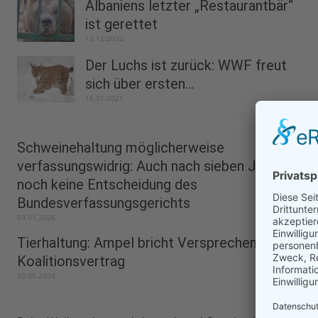
Albaniens letzter „Restaurantbär“
ist gerettet
12.12.2022
Der Luchs ist zurück: WWF freut
sich über ersten...
15.01.2021
Schweinehaltung möglicherweise
verfassungswidrig: Auch nach sieben Jahren
noch keine Entscheidung des
Bundesverfassungsgerichts
09.01.2026
Tierhaltung: Ampel bricht Versprechen aus
Koalitionsvertrag
30.05.2024