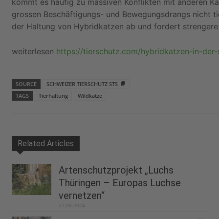
kommt es häufig zu massiven Konflikten mit anderen Kat
grossen Beschäftigungs- und Bewegungsdrangs nicht tie
der Haltung von Hybridkatzen ab und fordert strengere
weiterlesen
https://tierschutz.com/hybridkatzen-in-der
SOURCE
SCHWEIZER TIERSCHUTZ STS
TAGS
Tierhaltung
Wildkatze
Related Articles
Artenschutzprojekt „Luchs
Thüringen – Europas Luchse
vernetzen“
27.08.2024