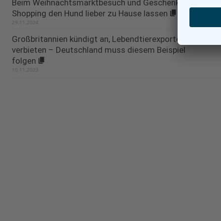
Beim Weihnachtsmarktbesuch und Geschenke-
Shopping den Hund lieber zu Hause lassen
29.11.2024
Großbritannien kündigt an, Lebendtierexporte zu
verbieten – Deutschland muss diesem Beispiel
folgen
10.11.2023