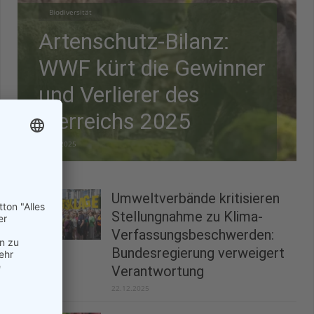
Biodiversität
Artenschutz-Bilanz:
WWF kürt die Gewinner
und Verlierer des
Tierreichs 2025
28.12.2025
Umweltverbände kritisieren
Stellungnahme zu Klima-
Verfassungsbeschwerden:
Bundesregierung verweigert
Verantwortung
22.12.2025