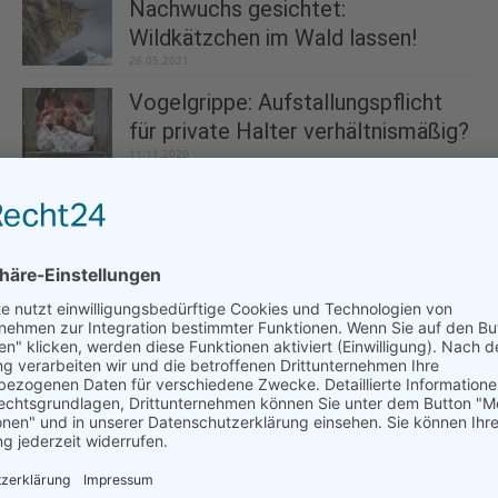
Nachwuchs gesichtet:
Wildkätzchen im Wald lassen!
26.05.2021
Vogelgrippe: Aufstallungspflicht
für private Halter verhältnismäßig?
11.11.2020
Bundestagswahl: VIER PFOTEN fordert von
den Parteien mehr Tierschutz
16.01.2025
Tipps von VIER PFOTEN für ein Osterfest mit
weniger Tierleid
21.03.2024