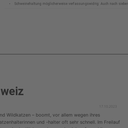
Schweinehaltung möglicherweise verfassungswidrig: Auch nach siebe
Bundesverfassungsgerichts
hweiz
17.10.2023
nd Wildkatzen – boomt, vor allem wegen ihres
zenhalterinnen und -halter oft sehr schnell. Im Freilauf