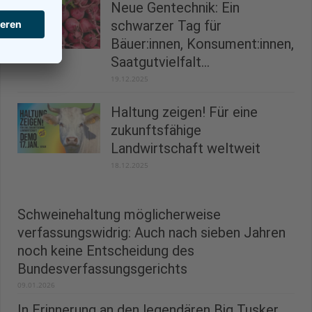
Neue Gentechnik: Ein
schwarzer Tag für
Bäuer:innen, Konsument:innen,
Saatgutvielfalt...
19.12.2025
Haltung zeigen! Für eine
zukunftsfähige
Landwirtschaft weltweit
18.12.2025
Schweinehaltung möglicherweise
verfassungswidrig: Auch nach sieben Jahren
noch keine Entscheidung des
Bundesverfassungsgerichts
09.01.2026
In Erinnerung an den legendären Big Tusker