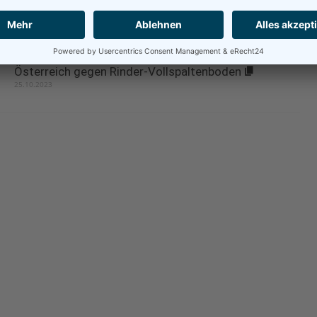
Greenpeace-Aktive protestieren bei Deutschem
Fleischkongress: „Zukunft nicht verwursten“
21.11.2023
Aktuelles Eurobarometer: 92 % der Menschen in
Österreich gegen Rinder-Vollspaltenboden
25.10.2023