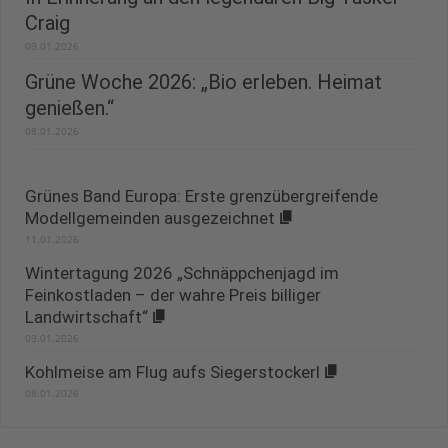
Craig
09.01.2026
Grüne Woche 2026: „Bio erleben. Heimat
genießen.“
08.01.2026
Grünes Band Europa: Erste grenzübergreifende
Modellgemeinden ausgezeichnet
11.01.2026
Wintertagung 2026 „Schnäppchenjagd im
Feinkostladen – der wahre Preis billiger
Landwirtschaft“
09.01.2026
Kohlmeise am Flug aufs Siegerstockerl
08.01.2026