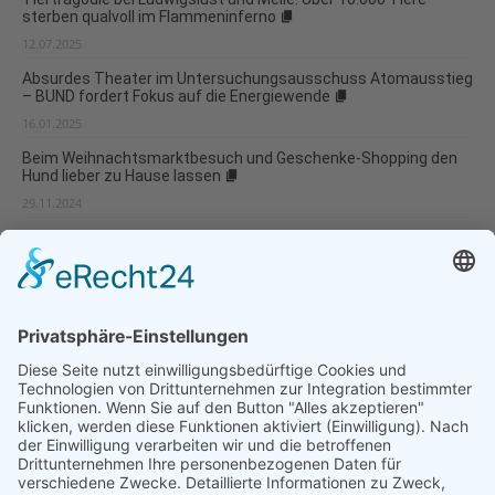
sterben qualvoll im Flammeninferno
12.07.2025
Absurdes Theater im Untersuchungsausschuss Atomausstieg
– BUND fordert Fokus auf die Energiewende
16.01.2025
Beim Weihnachtsmarktbesuch und Geschenke-Shopping den
Hund lieber zu Hause lassen
29.11.2024
Produkte aus Entwaldung: Schweiz verliert den Anschluss
14.02.2024