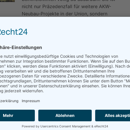
nicht nur Präzedenzfall für weitere AKW-
Neubau-Projekte in der Union, sondern
könnte auch einen Subventionswettlauf im
e Entscheidung der britischen Regierung über die
rzögern, berichtet die britische Tageszeitung
ei seit längerer Zeit evident, so Rupprechter. „Obwohl
rt wurde, ist diese Technologie wirtschaftlich nicht auf
, die bis zum Jahr 2058 laufen, künstlich wiederbelebt
hverband