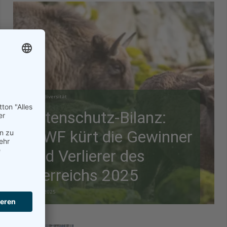
Biodiversität
Artenschutz-Bilanz:
WWF kürt die Gewinner
und Verlierer des
Tierreichs 2025
28.12.2025