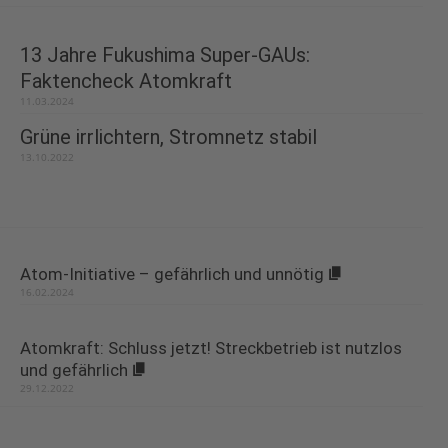
13 Jahre Fukushima Super-GAUs:
Faktencheck Atomkraft
11.03.2024
Grüne irrlichtern, Stromnetz stabil
13.10.2022
Atom-Initiative – gefährlich und unnötig
16.02.2024
Atomkraft: Schluss jetzt! Streckbetrieb ist nutzlos
und gefährlich
29.12.2022