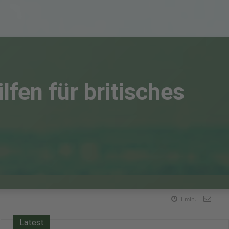
fen für britisches
1
min.
Latest