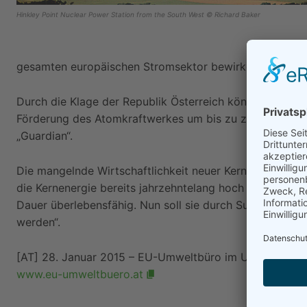
Hinkley Point Nuclear Power Station from the South West © Richard Baker
gesamten europäischen Stromsektor bewirken.“
Durch die Klage der Republik Österreich könnte sich di
Förderung des Atomkraftwerkes um bis zu zwei Jahre ve
„Guardian“.
Die mangelnde Wirtschaftlichkeit neuer Kernkraftwerke s
die Kernenergie bereits jahrzehntelang hoch subventionie
Dauer überlebensfähig. Nun soll sie durch Subventionen
werden“.
[AT] 28. Januar 2015 – EU-Umweltbüro im Umweltdac
www.eu-umweltbuero.at