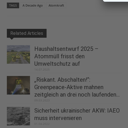
TAGS
A Decade Ago
Atomkraft
Related Articles
Haushaltsentwurf 2025 –
Atommüll frisst den
Umweltschutz auf
14.07.2025
„Riskant. Abschalten!“:
Greenpeace-Aktive mahnen
zeitgleich an drei noch laufenden...
09.03.2023
Sicherheit ukrainischer AKW: IAEO
muss intervenieren
01.04.2022