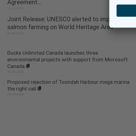
Agreement...
11.12.2025
Joint Release: UNESCO alerted to impact of
salmon farming on World Heritage Area
05.04.2024
Ducks Unlimited Canada launches three
environmental projects with support from Microsoft
Canada
31.07.2025
Proposed rejection of Toondah Harbour mega marina
the right call
09.04.2024