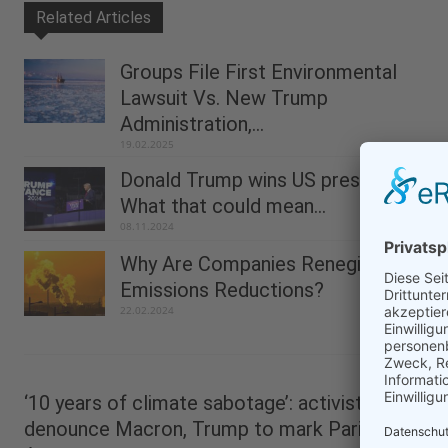
Related Articles
Groups File First Environmental
Lawsuit Vs. New Trump
Administration,...
19.02.2025
Donald Trump wins US presidency.
What that could mean...
08.11.2024
Why Are Companies Reneging On
Emissions Reductions?
22.02.2024
‘10 years of climate sabotage’: activists
denounce Macron, Trump to mark Paris