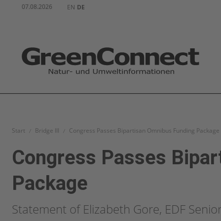
07.08.2026
EN
DE
Start
Bridge III
Congress Passes Bipartisan Omnibus Funding Package
Congress Passes Bipar
Package
Statement of Elizabeth Gore, EDF Senior V