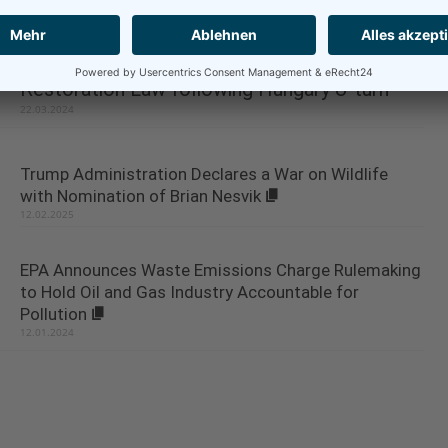
01.05.2024
Member States betray deal on Nature
Restoration Law following Hungary U‑turn
22.03.2024
Trump Administration Declares a War on Wildlife
with Nomination of Brian Nesvik
12.02.2025
EPA Announces Waste Emissions Charge Rulemaking
to Hold Oil and Gas Industry Accountable for
Pollution
12.01.2024