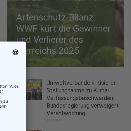
Biodiversität
Artenschutz-Bilanz:
WWF kürt die Gewinner
und Verlierer des
Tierreichs 2025
28.12.2025
Umweltverbände kritisieren
Stellungnahme zu Klima-
Verfassungsbeschwerden:
Bundesregierung verweigert
Verantwortung
22.12.2025