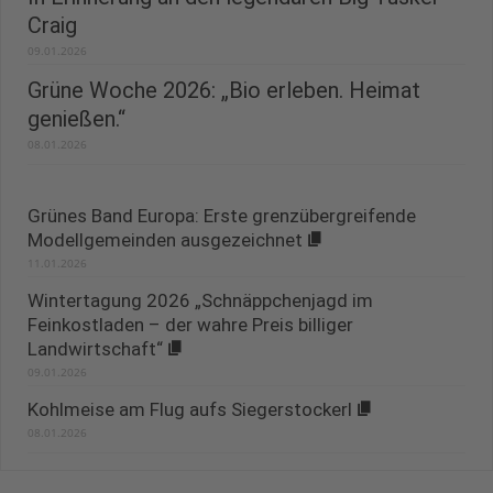
Craig
09.01.2026
Grüne Woche 2026: „Bio erleben. Heimat
genießen.“
08.01.2026
Grünes Band Europa: Erste grenzübergreifende
Modellgemeinden ausgezeichnet
11.01.2026
Wintertagung 2026 „Schnäppchenjagd im
Feinkostladen – der wahre Preis billiger
Landwirtschaft“
09.01.2026
Kohlmeise am Flug aufs Siegerstockerl
08.01.2026