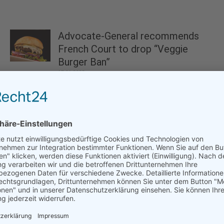
Advocate-General recommends
French Court to drop “Veggie
Burger Ban”
17.01.2025
Large survey of political parties
across Europe shows increasing...
15.05.2024
Transforming food systems could
create multi-trillion dollars of
economic...
29.01.2024
Earthjustice Slams Congressional Votes on
Anti-Environmental Bills