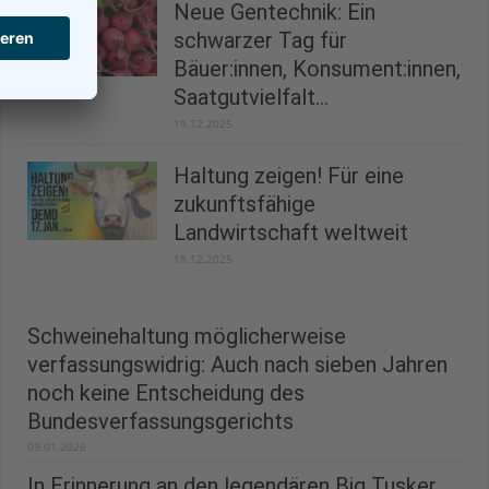
Neue Gentechnik: Ein
schwarzer Tag für
Bäuer:innen, Konsument:innen,
Saatgutvielfalt...
19.12.2025
Haltung zeigen! Für eine
zukunftsfähige
Landwirtschaft weltweit
18.12.2025
Schweinehaltung möglicherweise
verfassungswidrig: Auch nach sieben Jahren
noch keine Entscheidung des
Bundesverfassungsgerichts
09.01.2026
In Erinnerung an den legendären Big Tusker