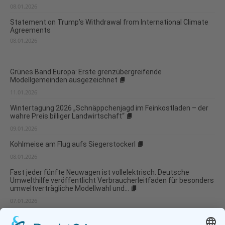
08.01.2026
Statement on Trump’s Withdrawal from International Climate
Agreements
08.01.2026
Grünes Band Europa: Erste grenzübergreifende
Modellgemeinden ausgezeichnet
11.01.2026
Wintertagung 2026 „Schnäppchenjagd im Feinkostladen – der
wahre Preis billiger Landwirtschaft“
09.01.2026
Kohlmeise am Flug aufs Siegerstockerl
08.01.2026
Fast jeder fünfte Neuwagen ist vollelektrisch: Deutsche
Umwelthilfe veröffentlicht Verbraucherleitfaden für besonders
umweltverträgliche Modellwahl und...
07.01.2026