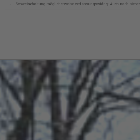
Schweinehaltung möglicherweise verfassungswidrig: Auch nach sieben
In Erinnerung an den legendären Big Tusker Craig
Bundesverfassungsgerichts