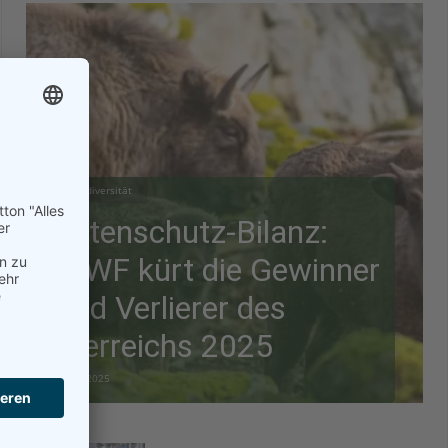
Biodiversität
Artenschutz-Bilanz:
WWF kürt die Gewinner
und Verlierer des
Tierreichs 2025
28.12.2025