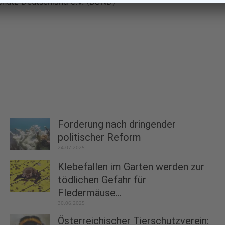
chutz Deutschland e.V. (BUND)
Forderung nach dringender
politischer Reform
24.07.2025
Klebefallen im Garten werden zur
tödlichen Gefahr für
Fledermäuse...
30.06.2025
Österreichischer Tierschutzverein: