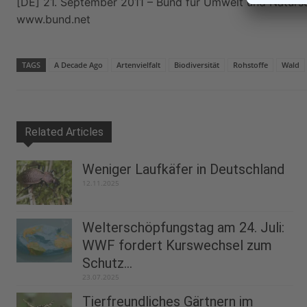
[DE] 21. September 2011 – Bund für Umwelt und Naturs
www.bund.net
TAGS
A Decade Ago
Artenvielfalt
Biodiversität
Rohstoffe
Wald
Related Articles
Weniger Laufkäfer in Deutschland
12.11.2025
Welterschöpfungstag am 24. Juli:
WWF fordert Kurswechsel zum
Schutz...
23.07.2025
Tierfreundliches Gärtnern im