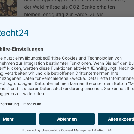
der Wald müsse als CO2-Senke erhalten
bleiben, endgültig zur Farce. Zu viel
Holzeinschlag schadet dem Klima. Oberste
Priorität muss deshalb die sparsame
rsitzende.
uch dem Ziel der Bundesregierung zum Schutz der
sregierung die biologische Vielfalt von Wäldern
g mindestens fünf Prozent der Wälder als
er natürlichen Entwicklung überlassen werden. Mit der
ese Refugien um weitere fünf Prozent erweitert
n- und Laubwäldern geschaffen werden. Der BUND-
tionalparks im fränkischen Steigerwald. Aufgestellt
chliche Praxis“ bei der Waldbewirtschaftung.