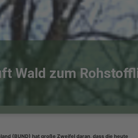
ft Wald zum Rohstoffl
land (BUND) hat große Zweifel daran, dass die heute