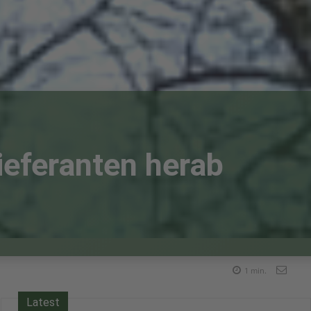
ieferanten herab
1
min.
Latest