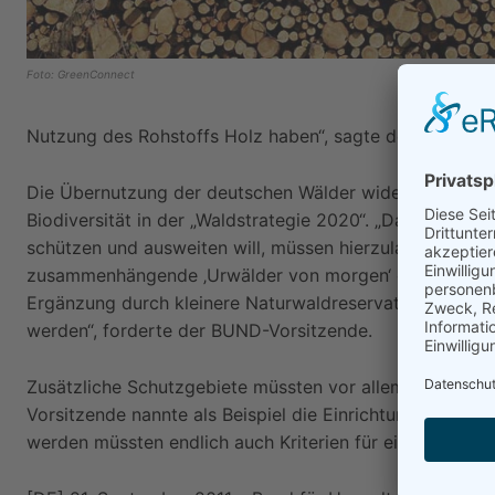
Foto: GreenConnect
Nutzung des Rohstoffs Holz haben“, sagte der BUND-Vo
Die Übernutzung der deutschen Wälder widerspreche a
Biodiversität in der „Waldstrategie 2020“. „Da die Bunde
schützen und ausweiten will, müssen hierzulande künfti
zusammenhängende ‚Urwälder von morgen‘ dauerhaft ihr
Ergänzung durch kleinere Naturwaldreservate müssen di
werden“, forderte der BUND-Vorsitzende.
Zusätzliche Schutzgebiete müssten vor allem in Buche
Vorsitzende nannte als Beispiel die Einrichtung eines Na
werden müssten endlich auch Kriterien für eine „gute fa