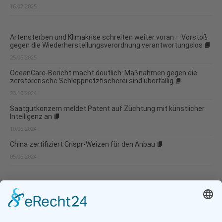
16.07.2025
Artensterben und Klimakrise schreiten weiter voran – Vorstoß
gegen die Wiederherstellungsverordnung verantwortungslos
25.06.2025
OceanCare-Bericht macht deutlich: Maßnahmen gegen die
zerstörerische Schleppnetzfischerei sind überfällig
23.10.2024
Saatgutkonzern meldet Patent auf Züchtung mit künstlicher
Intelligenz an
10.06.2024
China zertifiziert Crispr-Weizen für den Anbau
05.06.2024