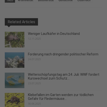
TAGS
Artenvielfalt
Biodiversität
Gentechnik
Österreich
Related Articles
Weniger Laufkäfer in Deutschland
12.11.2025
Forderung nach dringender politischer Reform
24.07.2025
Welterschöpfungstag am 24. Juli: WWF fordert
Kurswechsel zum Schutz...
23.07.2025
Klebefallen im Garten werden zur tödlichen
Gefahr für Fledermäuse...
30.06.2025