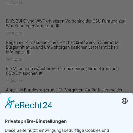
11.03.2024
DNR, BUND und WWF kritisieren Vorschlag der CSU-Führung zur
Wärmepumpenförderung
20.08.2025
Gegen ein klimaschädliches Holzheizkraftwerk in Chemnitz:
Bürgerinitiative und Umweltorganisationen veröffentlichen
Infopapier
09.01.2025
Die Menschen waschen kälter und sparen damit Strom und
CO2-Emissionen
21.10.2024
Appell an Bundesregierung: EU-Vorgaben zur Reduzierung der
Holzenergie jetzt konsequent umsetzen!
21.08.2024