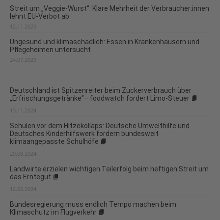
Streit um „Veggie-Wurst“: Klare Mehrheit der Verbraucher:innen
lehnt EU-Verbot ab
12.11.2025
Ungesund und klimaschädlich: Essen in Krankenhäusern und
Pflegeheimen untersucht
24.07.2025
Deutschland ist Spitzenreiter beim Zuckerverbrauch über
„Erfrischungsgetränke”– foodwatch fordert Limo-Steuer
13.11.2024
Schulen vor dem Hitzekollaps: Deutsche Umwelthilfe und
Deutsches Kinderhilfswerk fordern bundesweit
klimaangepasste Schulhöfe
29.08.2024
Landwirte erzielen wichtigen Teilerfolg beim heftigen Streit um
das Erntegut
12.06.2024
Bundesregierung muss endlich Tempo machen beim
Klimaschutz im Flugverkehr