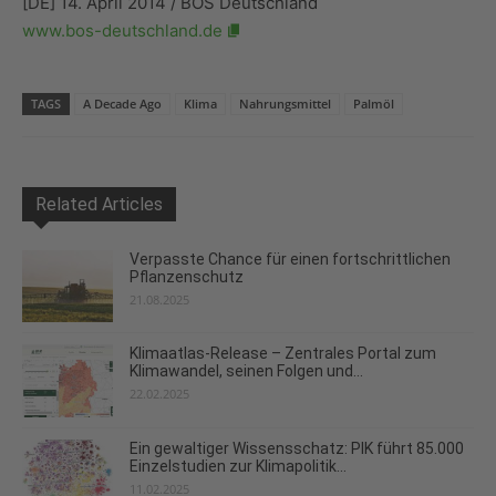
[DE] 14. April 2014 / BOS Deutschland
www.bos-deutschland.de
TAGS
A Decade Ago
Klima
Nahrungsmittel
Palmöl
Related Articles
Verpasste Chance für einen fortschrittlichen
Pflanzenschutz
21.08.2025
Klimaatlas-Release – Zentrales Portal zum
Klimawandel, seinen Folgen und...
22.02.2025
Ein gewaltiger Wissensschatz: PIK führt 85.000
Einzelstudien zur Klimapolitik...
11.02.2025