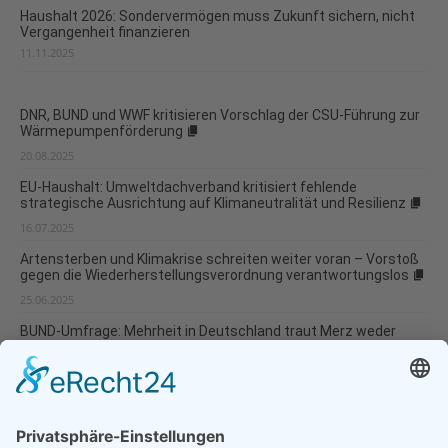
Haushalt 2026: Sondervermögen muss Zukunft sichern, nicht
Vergangenheit finanzieren
11.11.2025
DNR, BUND und WWF kritisieren Vorschlag der CSU-Führung zur
Wärmepumpenförderung
20.08.2025
EU-Haushalt: Umweltdachverband kritisiert fehlende
strategische Ausrichtung auf Klimaneutralität und Resilienz
16.07.2025
Artensterben und Klimakrise schreiten weiter voran – Vorstoß
gegen die Wiederherstellungsverordnung verantwortungslos
25.06.2025
BUND-Umfrage: Mehrheit in Deutschland traut Merz weder
Klimaschutz noch Naturschutz zu
13.02.2025