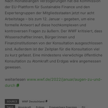
Nach monatelangen Verzögerungen hat die Kommission
der EU-Plattform für Sustainable Finance und den
Expertengruppen der Mitgliedsstaaten jetzt nur acht
Arbeitstage – bis zum 12. Januar – gegeben, um eine
formelle Antwort auf diese hochkomplexen und
kontroversen Fragen zu äußern. Der WWF kritisiert, dass
Wissenschaftler:innen, Bürger:innen und
Finanzinstitutionen von der Konsultation ausgeschlossen
sind. Außerdem ist der Zeitplan für die Konsultation viel
zu kurz gefasst. Eine mindestens vierwöchige öffentliche
Konsultation zu Atomkraft und Erdgas wäre angemessen
gewesen.
weiterlesen
www.wwf.de/2022/januar/augen-zu-und-
durch
SOURCE
WWF Deutschland
TAGS
Atomkraft
Erdgas
Erneuerbare Energien
EU