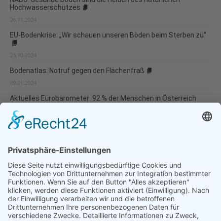
Hochwasserschutzes
26.11.2024
EU-Bodenkrise: „Wir schauen unseren Böden beim Sterben zu“
23.10.2024
Bodenatlas: Notruf gegen den Flächenfraß
09.01.2024
Aktuelles Eurobarometer: 92 % der Menschen in Österreich
gegen Rinder-Vollspaltenboden
25.10.2023