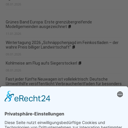
08.01.2026
Grünes Band Europa: Erste grenzübergreifende
Modellgemeinden ausgezeichnet
11.01.2026
Wintertagung 2026 „Schnäppchenjagd im Feinkostladen – der
wahre Preis billiger Landwirtschaft“
09.01.2026
Kohlmeise am Flug aufs Siegerstockerl
08.01.2026
Fast jeder fünfte Neuwagen ist vollelektrisch: Deutsche
Umwelthilfe veröffentlicht Verbraucherleitfaden für besonders
umweltverträgliche Modellwahl und...
07.01.2026