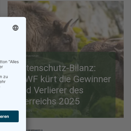
Biodiversität
Artenschutz-Bilanz:
WWF kürt die Gewinner
und Verlierer des
Tierreichs 2025
28.12.2025