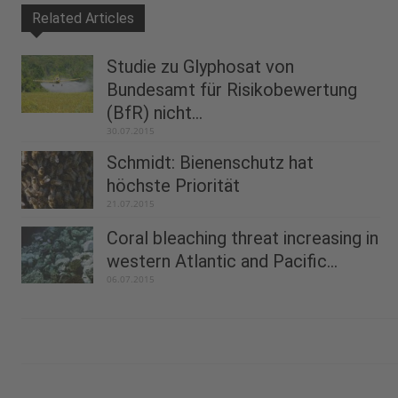
Related Articles
Studie zu Glyphosat von
Bundesamt für Risikobewertung
(BfR) nicht...
30.07.2015
Schmidt: Bienenschutz hat
höchste Priorität
21.07.2015
Coral bleaching threat increasing in
western Atlantic and Pacific...
06.07.2015