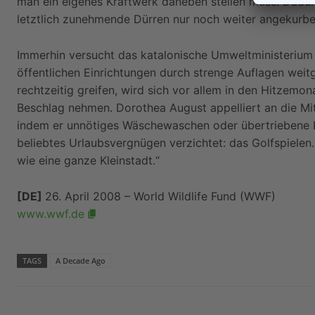
man ein eigenes Kraftwerk daneben stellen muss. Dad
letztlich zunehmende Dürren nur noch weiter angekurbel
Immerhin versucht das katalonische Umweltministerium
öffentlichen Einrichtungen durch strenge Auflagen we
rechtzeitig greifen, wird sich vor allem in den Hitzemon
Beschlag nehmen. Dorothea August appelliert an die Mi
indem er unnötiges Wäschewaschen oder übertriebene K
beliebtes Urlaubsvergnügen verzichtet: das Golfspielen.
wie eine ganze Kleinstadt.“
[DE]
26. April 2008 – World Wildlife Fund (WWF)
www.wwf.de
TAGS
A Decade Ago