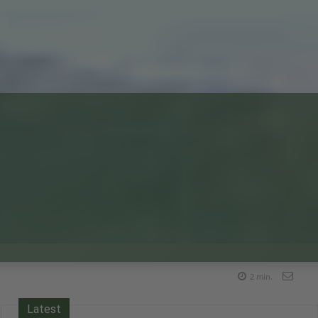
2
min.
Latest