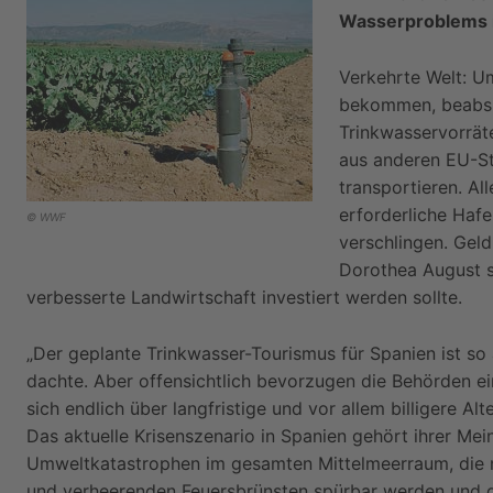
Wasserproblems 
Verkehrte Welt: Um
bekommen, beabsic
Trinkwasservorräte
aus anderen EU-St
transportieren. Al
erforderliche Hafe
© WWF
verschlingen. Gel
Dorothea August si
verbesserte Landwirtschaft investiert werden sollte.
„Der geplante Trinkwasser-Tourismus für Spanien ist so 
dachte. Aber offensichtlich bevorzugen die Behörden ei
sich endlich über langfristige und vor allem billigere A
Das aktuelle Krisenszenario in Spanien gehört ihrer Me
Umweltkatastrophen im gesamten Mittelmeerraum, die mi
und verheerenden Feuersbrünsten spürbar werden und g