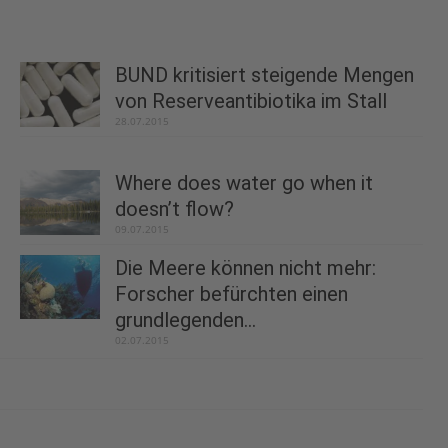
BUND kritisiert steigende Mengen
von Reserveantibiotika im Stall
28.07.2015
Where does water go when it
doesn’t flow?
09.07.2015
Die Meere können nicht mehr:
Forscher befürchten einen
grundlegenden...
02.07.2015