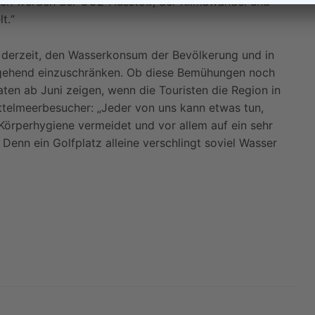
urch werden der CO2-Ausstoß, der Klimawandel und
t.“
 derzeit, den Wasserkonsum der Bevölkerung und in
itgehend einzuschränken. Ob diese Bemühungen noch
aten ab Juni zeigen, wenn die Touristen die Region in
ttelmeerbesucher: „Jeder von uns kann etwas tun,
örperhygiene vermeidet und vor allem auf ein sehr
 Denn ein Golfplatz alleine verschlingt soviel Wasser