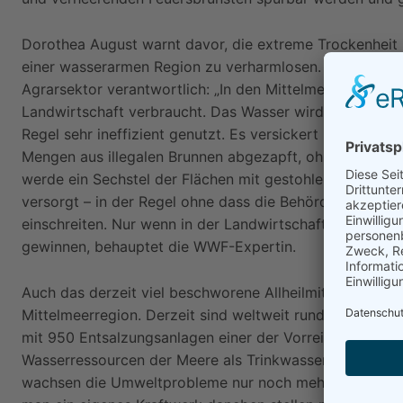
Dorothea August warnt davor, die extreme Trockenheit 
einer wasserarmen Region zu verharmlosen. Sie macht vor
Agrarsektor verantwortlich: „In den Mittelmeerländern
Landwirtschaft verbraucht. Das Wasser wird beim Anbau
Regel sehr ineffizient genutzt. Es versickert in uralten
Mengen aus illegalen Brunnen abgezapft, ohne dass für d
werde ein Sechstel der Flächen mit gestohlenem Wasser 
versorgt – in der Regel ohne dass die Behörden durc
einschreiten. Nur wenn in der Landwirtschaft massiv u
gewinnen, behauptet die WWF-Expertin.
Auch das derzeit viel beschworene Allheilmittel der Ent
Mittelmeerregion. Derzeit sind weltweit rund 10.000 so
mit 950 Entsalzungsanlagen einer der Vorreiter auf die
Wasserressourcen der Meere als Trinkwasser zu nutzen.
wachsen die Umweltprobleme nur noch mehr in den Him