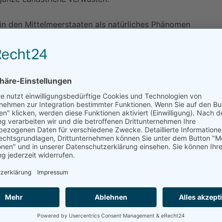
in den Mittelmeerstaaten als natürliches Phänomen
 allem den globalisierten und industrialisierten
 werden 80 Prozent des Wassers durch die
 von Erdbeeren, Trauben, Oliven oder Tomaten in der
 und maroden Rohrleitungen oder wird sogar in riesigen
ie kostbare Ressource bezahlt wird.“ Allein in Spanien
aus etwa einer halben Million illegaler Brunnen
h Geldbußen oder andere Sanktionsmaßnahmen
mgelenkt werde, sei der Kampf ums Wasser noch zu
salzungsanlagen sei keine Patentlösung für die
lcher Anlagen in Betrieb. Auch das Sorgenkind Spanien,
sem Gebiet, versucht die nahezu unerschöpflichen
 Dorothea August: „Mit den Entsalzungsanlagen
mel: Große Anlagen verbrauchen soviel Energie, dass