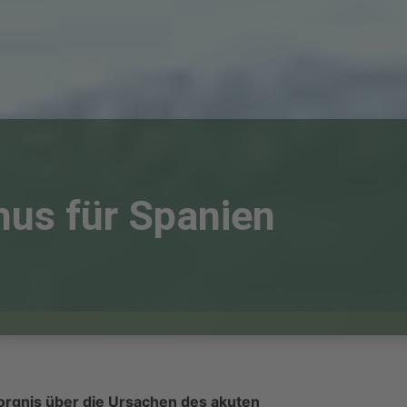
us für Spanien
gnis über die Ursachen des akuten