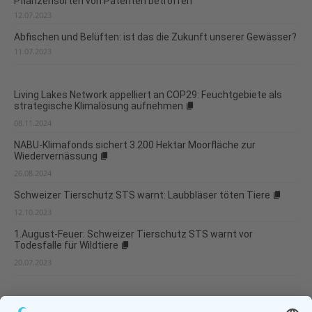
Pflanzensorten von Patenten betroffen
12.07.2023
Abfischen und Belüften: ist das die Zukunft unserer Gewässer?
11.07.2023
Living Lakes Network appelliert an COP29: Feuchtgebiete als
strategische Klimalösung aufnehmen
08.11.2024
NABU-Klimafonds sichert 3.200 Hektar Moorfläche zur
Wiedervernässung
26.08.2024
Schweizer Tierschutz STS warnt: Laubbläser töten Tiere
12.10.2023
1.August-Feuer: Schweizer Tierschutz STS warnt vor
Todesfalle für Wildtiere
20.07.2023