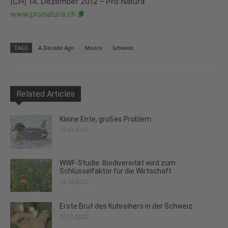
[CH] 14. Dezember 2012 – Pro Natura
www.pronatura.ch
TAGS
A Decade Ago
Moore
Schweiz
Related Articles
Kleine Ente, großes Problem
19.03.2025
WWF-Studie: Biodiversität wird zum
Schlüsselfaktor für die Wirtschaft
18.10.2023
Erste Brut des Kuhreihers in der Schweiz
27.07.2023