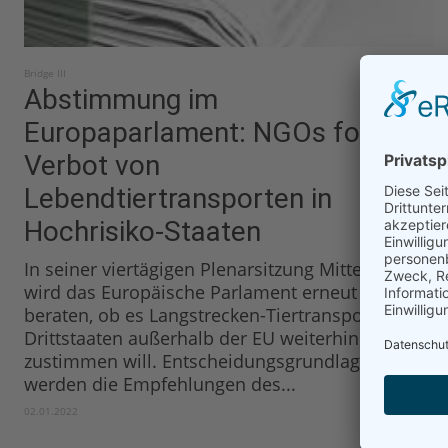
Bridge III
Abstimmung im
Europaparlament: NGOs fordern
Verbot von
Lebendtiertransporten in
Hochrisiko-Staaten
In seiner viertägigen Plenarsitzung Mitte Januar
wird das Europäische Parlament erneut darüber
beraten, ob es Langstrecken-Tiertransporten in
Drittstaaten außerhalb der EU weiterhin
zustimmen will. Entscheidungsgrundlage
werden die Empfehlungen des...
02.01.2022