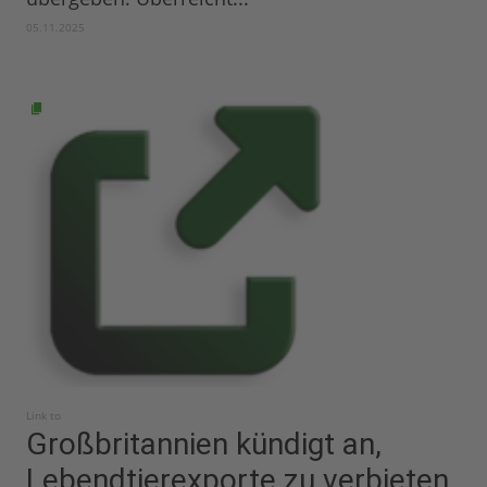
05.11.2025
Link to
Großbritannien kündigt an,
Lebendtierexporte zu verbieten