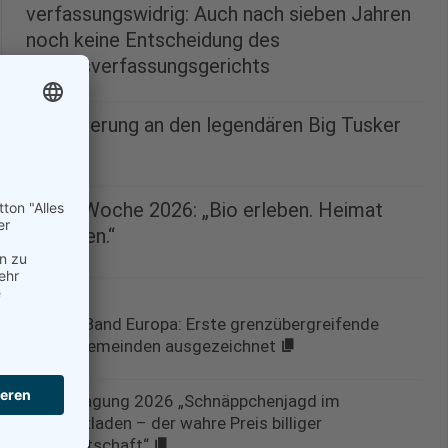
verfassungswidrig: Auch nach sieben Jahren
noch keine Entscheidung des
Bundesverfassungsgerichts
09.01.2026
In Erinnerung an den legendären Big Tusker
Craig
09.01.2026
Grüne Woche 2026: „Bio erleben. Heimat
genießen.“
08.01.2026
Grünes Band Europa: Erste grenzübergreifende
Modellgemeinden ausgezeichnet
11.01.2026
Wintertagung 2026 „Schnäppchenjagd im
Feinkostladen – der wahre Preis billiger
Landwirtschaft“