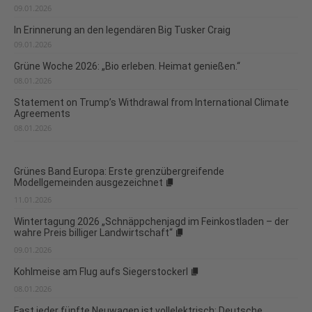
09.01.2026
In Erinnerung an den legendären Big Tusker Craig
09.01.2026
Grüne Woche 2026: „Bio erleben. Heimat genießen.“
08.01.2026
Statement on Trump’s Withdrawal from International Climate
Agreements
08.01.2026
Grünes Band Europa: Erste grenzübergreifende
Modellgemeinden ausgezeichnet
11.01.2026
Wintertagung 2026 „Schnäppchenjagd im Feinkostladen – der
wahre Preis billiger Landwirtschaft“
09.01.2026
Kohlmeise am Flug aufs Siegerstockerl
08.01.2026
Fast jeder fünfte Neuwagen ist vollelektrisch: Deutsche