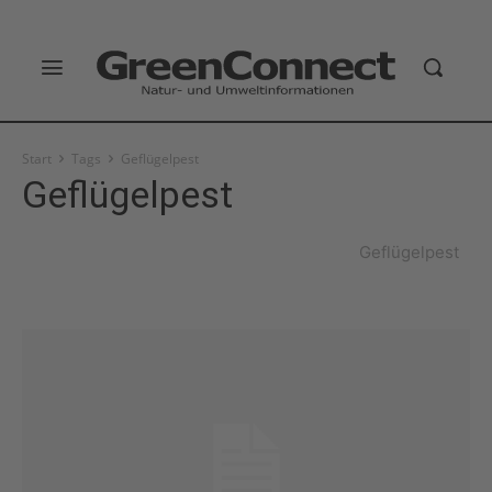
Start
Tags
Geflügelpest
Geflügelpest
Geflügelpest