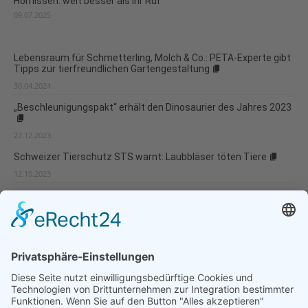
Hornissen: weit besser als ihr Ruf
09.07.2025
Lebensraum für Schmetterling, Molch & Co.: PETA-Experte gibt
Tipps zur tierfreundlichen Gartengestaltung
30.04.2024
„Beschleunigungspakt“ erhält den Dinosaurier des Jahres 2023
27.12.2023
Schweizer Tierschutz STS warnt: Laubbläser töten Tiere
12.10.2023
So wenige Schmetterlinge wie nie beim Insektensommer
31.08.2023