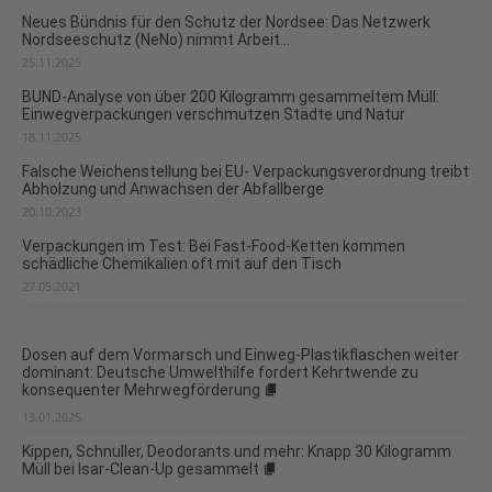
Neues Bündnis für den Schutz der Nordsee: Das Netzwerk
Nordseeschutz (NeNo) nimmt Arbeit...
25.11.2025
BUND-Analyse von über 200 Kilogramm gesammeltem Müll:
Einwegverpackungen verschmutzen Städte und Natur
18.11.2025
Falsche Weichenstellung bei EU- Verpackungsverordnung treibt
Abholzung und Anwachsen der Abfallberge
20.10.2023
Verpackungen im Test: Bei Fast-Food-Ketten kommen
schädliche Chemikalien oft mit auf den Tisch
27.05.2021
Dosen auf dem Vormarsch und Einweg-Plastikflaschen weiter
dominant: Deutsche Umwelthilfe fordert Kehrtwende zu
konsequenter Mehrwegförderung
13.01.2025
Kippen, Schnuller, Deodorants und mehr: Knapp 30 Kilogramm
Müll bei Isar-Clean-Up gesammelt