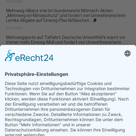
03.09.2024
Mehrweg-Allianz startet bundesweite Mitmach-Aktion
„Mehrweg ist Klimaschutz“ und fordert von Umweltministerin
Lemke Abgabe auf Einweg-Plastikflaschen...
29.04.2024
Mehrwegquote auf Talfahrt: Deutsche Umwelthilfe warnt vor
immer mehr Einweg-Müll und fordert von Umweltministerin
Lemke...
22.03.2024