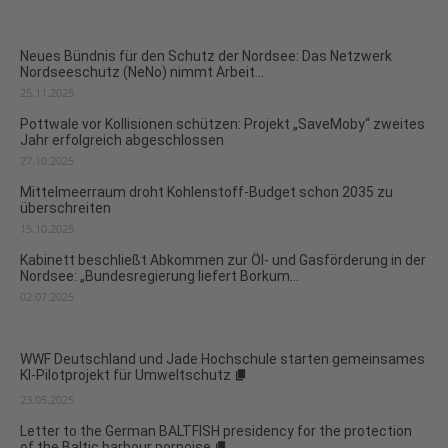
Neues Bündnis für den Schutz der Nordsee: Das Netzwerk
Nordseeschutz (NeNo) nimmt Arbeit...
25.11.2025
Pottwale vor Kollisionen schützen: Projekt „SaveMoby“ zweites
Jahr erfolgreich abgeschlossen
27.10.2025
Mittelmeerraum droht Kohlenstoff-Budget schon 2035 zu
überschreiten
15.10.2025
Kabinett beschließt Abkommen zur Öl- und Gasförderung in der
Nordsee: „Bundesregierung liefert Borkum...
02.07.2025
WWF Deutschland und Jade Hochschule starten gemeinsames
KI-Pilotprojekt für Umweltschutz
23.05.2025
Letter to the German BALTFISH presidency for the protection
of the Baltic harbour porpoise