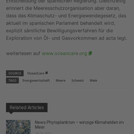
Entscheidung der spanischen Regierung. Gleichzeitig
erinnert die Meeresschutzorganisation aber daran,
dass das Klimaschutz- und Energiewendegesetz, das
aktuell im spanischen Parlament behandelt wird,
explizit sämtliche Bewilligungsverfahren für die
Exploration von Öl- und Gasvorkommen ad acta legt.
weiterlesen auf
www.oceancare.org
SOURCE
OceanCare
TAGS
Energiewirtschaft
Meere
Schweiz
Wale
Related Articles
News Phytoplankton – winzige Klimahelden im
Meer
24.09.2025