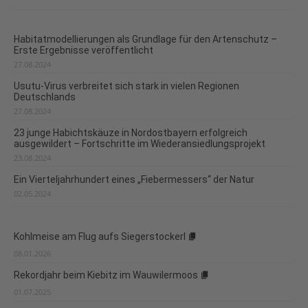
Habitatmodellierungen als Grundlage für den Artenschutz –
Erste Ergebnisse veröffentlicht
27.08.2024
Usutu-Virus verbreitet sich stark in vielen Regionen
Deutschlands
27.08.2024
23 junge Habichtskäuze in Nordostbayern erfolgreich
ausgewildert – Fortschritte im Wiederansiedlungsprojekt
23.08.2024
Ein Vierteljahrhundert eines „Fiebermessers“ der Natur
02.05.2024
Kohlmeise am Flug aufs Siegerstockerl
08.01.2026
Rekordjahr beim Kiebitz im Wauwilermoos
01.07.2025