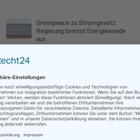
Greenpeace zu Stromgesetz:
Regierung bremst Energiewende
aus
27.11.2025
In Erinnerung an den legendären Big Tusker
Craig
09.01.2026
Statement on Trump’s Withdrawal from
International Climate Agreements
08.01.2026