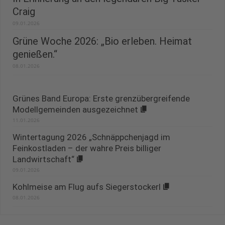
Craig
09.01.2026
Grüne Woche 2026: „Bio erleben. Heimat
genießen.“
08.01.2026
Grünes Band Europa: Erste grenzübergreifende
Modellgemeinden ausgezeichnet
11.01.2026
Wintertagung 2026 „Schnäppchenjagd im
Feinkostladen – der wahre Preis billiger
Landwirtschaft“
09.01.2026
Kohlmeise am Flug aufs Siegerstockerl
08.01.2026