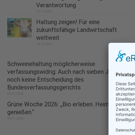
Verantwortung
22.12.2025
Haltung zeigen! Für eine
zukunftsfähige Landwirtschaft
weltweit
18.12.2025
Schweinehaltung möglicherweise
verfassungswidrig: Auch nach sieben Jahren
noch keine Entscheidung des
Bundesverfassungsgerichts
09.01.2026
Grüne Woche 2026: „Bio erleben. Heimat
genießen.“
08.01.2026