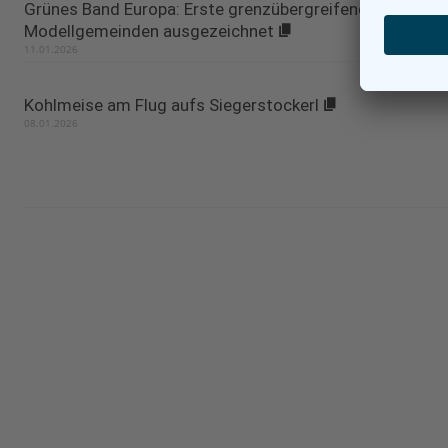
Grünes Band Europa: Erste grenzübergreifende
Modellgemeinden ausgezeichnet
11.01.2026
Kohlmeise am Flug aufs Siegerstockerl
08.01.2026