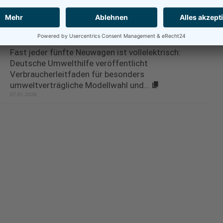
Wintertagung 2026 „Schnäppchenjagd im
Feinkostladen – der wahre Preis billiger
Landwirtschaft“
09.01.2026
Fast jeder fünfte Neuwagen ist vollelektrisch:
Deutsche Umwelthilfe veröffentlicht
Verbraucherleitfaden für besonders
umweltverträgliche Modellwahl und...
07.01.2026