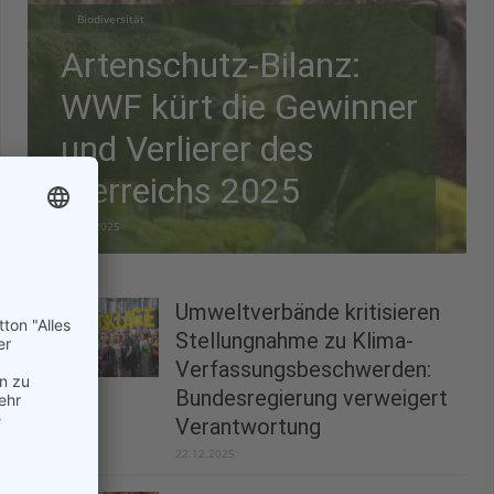
Biodiversität
Artenschutz-Bilanz:
WWF kürt die Gewinner
und Verlierer des
Tierreichs 2025
28.12.2025
Umweltverbände kritisieren
Stellungnahme zu Klima-
Verfassungsbeschwerden:
Bundesregierung verweigert
Verantwortung
22.12.2025