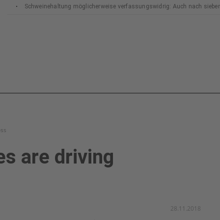
Schweinehaltung möglicherweise verfassungswidrig: Auch nach siebe
Bundesverfassungsgerichts
oss
s are driving
28.11.2018