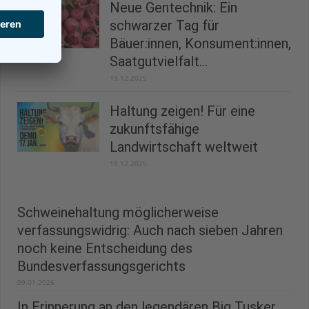
Neue Gentechnik: Ein
schwarzer Tag für
Bäuer:innen, Konsument:innen,
Saatgutvielfalt...
19.12.2025
Haltung zeigen! Für eine
zukunftsfähige
Landwirtschaft weltweit
18.12.2025
Schweinehaltung möglicherweise
verfassungswidrig: Auch nach sieben Jahren
noch keine Entscheidung des
Bundesverfassungsgerichts
09.01.2026
In Erinnerung an den legendären Big Tusker