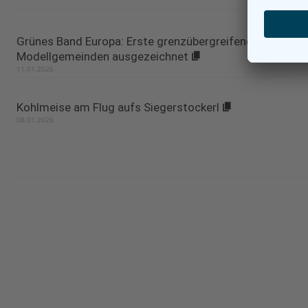
Grünes Band Europa: Erste grenzübergreifende
Modellgemeinden ausgezeichnet
11.01.2026
Kohlmeise am Flug aufs Siegerstockerl
08.01.2026