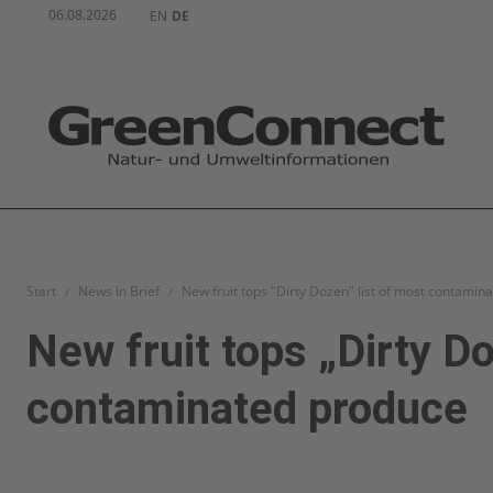
06.08.2026
EN
DE
Start
News In Brief
New fruit tops "Dirty Dozen" list of most contamin
New fruit tops „Dirty Do
contaminated produce