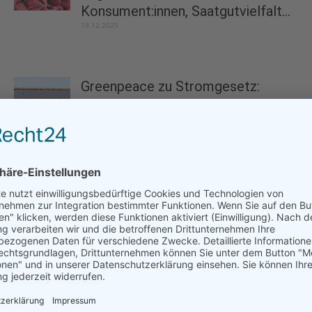
Konsument:innen, Saatgutvielfalt...
19.12.2025
Greenpeace zu Stromgesetz:
Regierung bremst Energiewende
aus
27.11.2025
In Erinnerung an den legendären Big Tusker
Craig
09.01.2026
Statement on Trump’s Withdrawal from
International Climate Agreements
08.01.2026