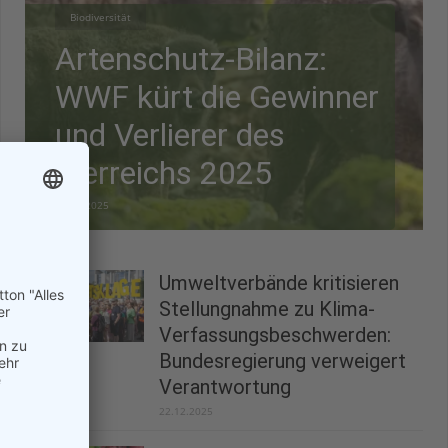
Biodiversität
Artenschutz-Bilanz:
WWF kürt die Gewinner
und Verlierer des
Tierreichs 2025
28.12.2025
Umweltverbände kritisieren
Stellungnahme zu Klima-
Verfassungsbeschwerden:
Bundesregierung verweigert
Verantwortung
22.12.2025