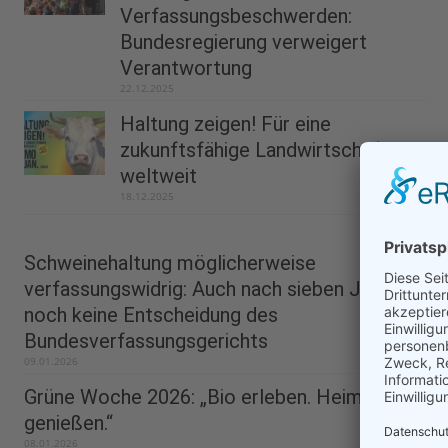
Verfassungsbeschwerden:
Bundesregierung verweigert
Verantwortung
22.12.2025
Haltung zeigen! Für eine
zukunftsfähige Landwirtschaft
weltweit
18.12.2025
Schweinehaltung möglicherweise
verfassungswidrig: Auch nach sieben Jahren
noch keine Entscheidung des
Bundesverfassungsgerichts
09.01.2026
Grüne Woche 2026: „Bio erleben. Heimat
genießen.“
08.01.2026