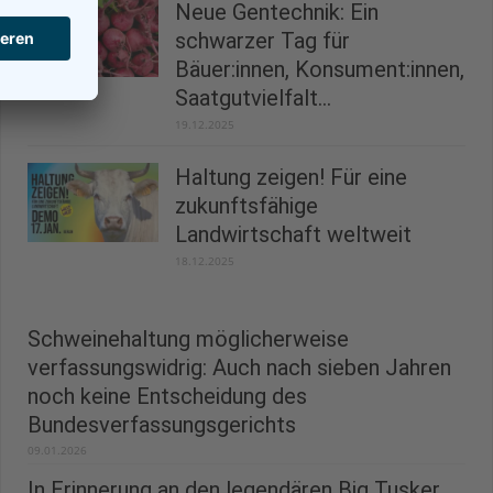
Neue Gentechnik: Ein
schwarzer Tag für
Bäuer:innen, Konsument:innen,
Saatgutvielfalt...
19.12.2025
Haltung zeigen! Für eine
zukunftsfähige
Landwirtschaft weltweit
18.12.2025
Schweinehaltung möglicherweise
verfassungswidrig: Auch nach sieben Jahren
noch keine Entscheidung des
Bundesverfassungsgerichts
09.01.2026
In Erinnerung an den legendären Big Tusker