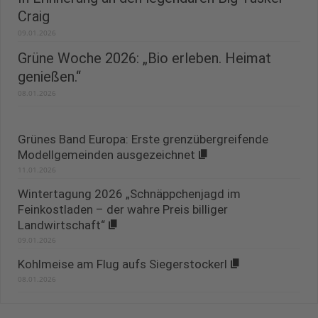
Craig
09.01.2026
Grüne Woche 2026: „Bio erleben. Heimat
genießen.“
08.01.2026
Grünes Band Europa: Erste grenzübergreifende
Modellgemeinden ausgezeichnet
11.01.2026
Wintertagung 2026 „Schnäppchenjagd im
Feinkostladen – der wahre Preis billiger
Landwirtschaft“
09.01.2026
Kohlmeise am Flug aufs Siegerstockerl
08.01.2026