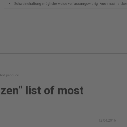
Schweinehaltung möglicherweise verfassungswidrig: Auch nach siebe
Bundesverfassungsgerichts
ated produce
zen“ list of most
12.04.2016