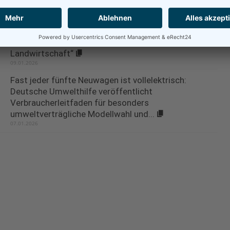
Wintertagung 2026 „Schnäppchenjagd im
Feinkostladen – der wahre Preis billiger
Landwirtschaft“
09.01.2026
Fast jeder fünfte Neuwagen ist vollelektrisch:
Deutsche Umwelthilfe veröffentlicht
Verbraucherleitfaden für besonders
umweltverträgliche Modellwahl und...
07.01.2026