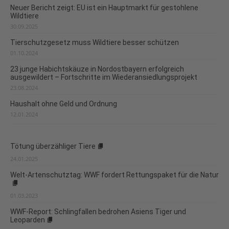
Neuer Bericht zeigt: EU ist ein Hauptmarkt für gestohlene
Wildtiere
30.09.2025
Tierschutzgesetz muss Wildtiere besser schützen
01.10.2024
23 junge Habichtskäuze in Nordostbayern erfolgreich
ausgewildert – Fortschritte im Wiederansiedlungsprojekt
23.08.2024
Haushalt ohne Geld und Ordnung
12.01.2024
Tötung überzähliger Tiere
24.01.2025
Welt-Artenschutztag: WWF fordert Rettungspaket für die Natur
01.03.2023
WWF-Report: Schlingfallen bedrohen Asiens Tiger und
Leoparden