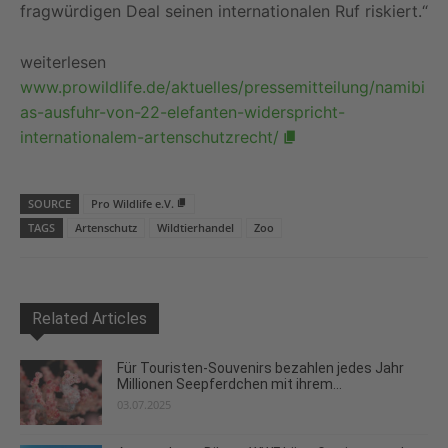
fragwürdigen Deal seinen internationalen Ruf riskiert.“
weiterlesen
www.prowildlife.de/aktuelles/pressemitteilung/namibi
as-ausfuhr-von-22-elefanten-widerspricht-
internationalem-artenschutzrecht/
SOURCE
Pro Wildlife e.V.
TAGS
Artenschutz
Wildtierhandel
Zoo
Related Articles
Für Touristen-Souvenirs bezahlen jedes Jahr
Millionen Seepferdchen mit ihrem...
03.07.2025