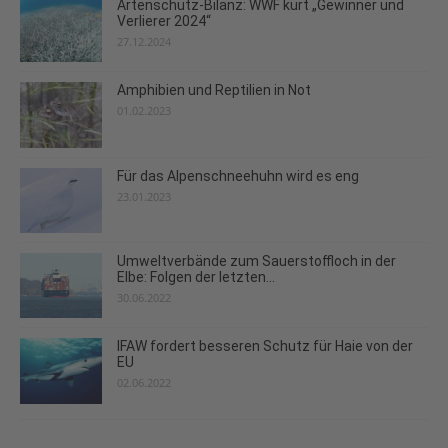
Artenschutz-Bilanz: WWF kürt „Gewinner und
Verlierer 2024“
27.12.2024
Amphibien und Reptilien in Not
01.02.2023
Für das Alpenschneehuhn wird es eng
23.01.2023
Umweltverbände zum Sauerstoffloch in der
Elbe: Folgen der letzten...
30.06.2022
IFAW fordert besseren Schutz für Haie von der
EU
02.06.2022